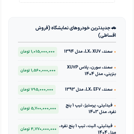
🚗 جدیدترین خودروهای نمایشگاه (فروش
اقساطی)
•
سمند، LX، XU7، مدل 1394
1,015,000,000 تومان
•
سمند، سورن، پلاس XU7P
1,560,000,000 تومان
بنزینی، مدل 1404
•
سمند، LX، EF7، مدل 1393
795,000,000 تومان
•
فیدلیتی، پرستیژ، تیپ 1 پنج
5,700,000,000 تومان
نفره، مدل 1403
•
فیدلیتی، الیت، تیپ 1 پنج نفره،
4,770,000,000 تومان
مدل 1404