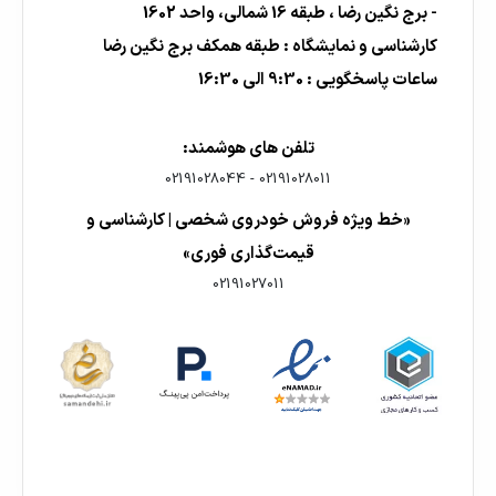
- برج نگین رضا ، طبقه 16 شمالی، واحد 1602
کارشناسی و نمایشگاه : طبقه همکف برج نگین رضا
ساعات پاسخگویی : 9:30 الی 16:30
تلفن های هوشمند:
02191028044
-
02191028011
«خط ویژه فروش خودروی شخصی | کارشناسی و
قیمت‌گذاری فوری»
02191027011