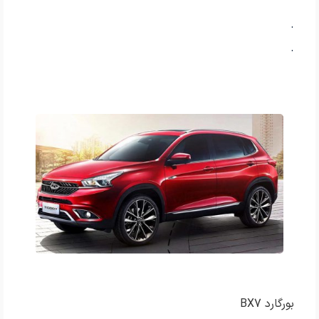
.
.
بورگارد BX7