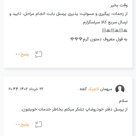
وقت بخیر
از زحمات، پیگیری و مسولیت پذیری پرسنل بابت انجام مراحل، تایید و
ارسال سریع کالا سپاسگزارم
🙏🏻🙏🏻🙏🏻
به قول معروف دمتون گرم🌹🌹🌹
پاسخ
میهمان
تاجیک
گفته :
22 خرداد 1402 20:44
سلام
از پرسنل دفتر خودروشاپ تشکر میکنم بخاطر خدمات خوبشون.
پاسخ