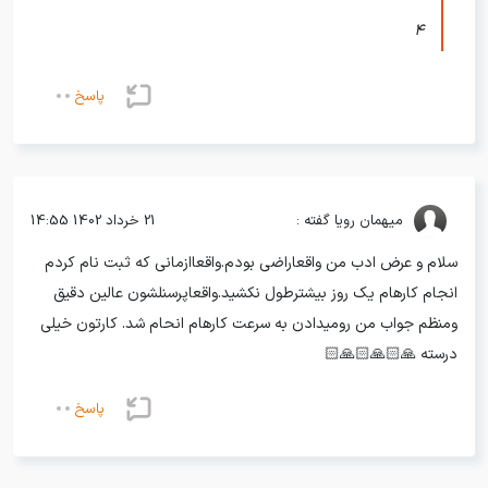
4
پاسخ
میهمان
رویا گفته :
21 خرداد 1402 14:55
سلام و عرض ادب من واقعاراضی بودم.واقعاازمانی که ثبت نام کردم
انجام کارهام یک روز بیشترطول نکشید.واقعاپرسنلشون عالین دقیق
ومنظم جواب من رومیدادن به سرعت کارهام انحام شد. کارتون خیلی
درسته 🙏🏻🙏🏻🙏🏻
پاسخ