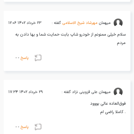
میهمان
مهرشاد شیخ الاسلامی
گفته :
23 خرداد 1402 12:06
سلام خیلی ممنونم از خودرو شاپ بابت حمایت شما و بها دادن به
مردم
پاسخ
میهمان
علی قزوینی نژاد گفته :
29 خرداد 1402 17:34
فوق‌العاده عالی بووود
. کاملا راضی ام
پاسخ