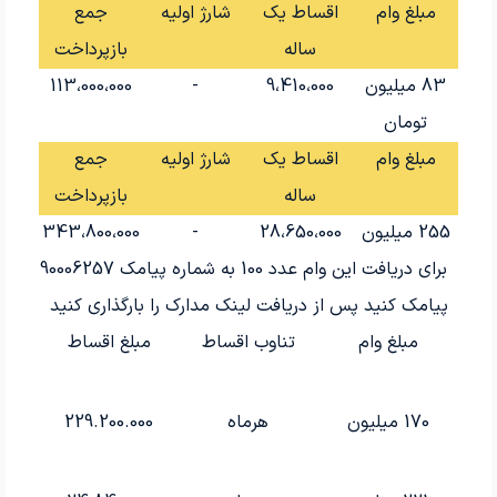
مبلغ وام
اقساط یک
شارژ اولیه
جمع
ساله
بازپرداخت
83 میلیون
9،410،000
-
113،000،000
تومان
مبلغ وام
اقساط یک
شارژ اولیه
جمع
ساله
بازپرداخت
255 میلیون
28،650،000
-
343،800،000
برای دریافت این وام عدد 100 به شماره پیامک 90006257
پیامک کنید پس از دریافت لینک مدارک را بارگذاری کنید
مبلغ وام
تناوب اقساط
مبلغ اقساط
170 میلیون
هرماه
229.200.000