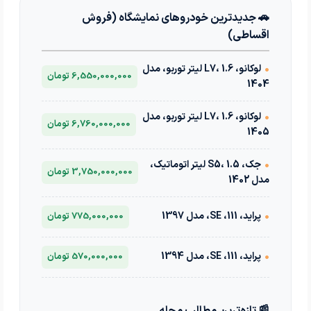
🚗 جدیدترین خودروهای نمایشگاه (فروش
اقساطی)
•
لوکانو، L7، 1.6 لیتر توربو، مدل
6,550,000,000 تومان
1404
•
لوکانو، L7، 1.6 لیتر توربو، مدل
6,760,000,000 تومان
1405
•
جک، S5، 1.5 لیتر اتوماتیک،
3,750,000,000 تومان
مدل 1402
•
پراید، 111، SE، مدل 1397
775,000,000 تومان
•
پراید، 111، SE، مدل 1394
570,000,000 تومان
📰 تازه‌ترین مطالب مجله