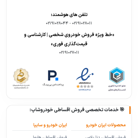
تلفن های هوشمند:
02191028044
-
02191028011
«خط ویژه فروش خودروی شخصی | کارشناسی و
قیمت‌گذاری فوری»
02191027011
🎯 خدمات تخصصی فروش اقساطی خودروشاپ:
محصولات ایران خودرو
ایران خودرو و سایپا
فروش اقساطی دنا پلاس
فروش اقساطی هایما