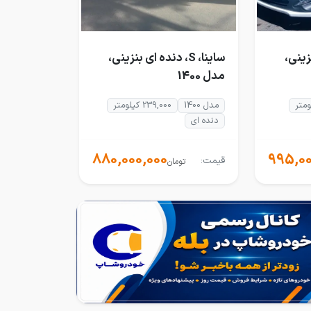
 بنزینی،
ساینا، S، دنده ای بنزینی،
مدل 1400
مدل 1400
239,000 کیلومتر
دنده ای
880,000,000
995,00
قیمت:
تومان