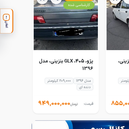
کارشناسی شده
!
اعلان
 بنزینی،
پژو، 405، GLX بنزینی، مدل
1396
مدل 1396
209,000 کیلومتر
دنده ای
949,000,000
855,00
قیمت:
تومان