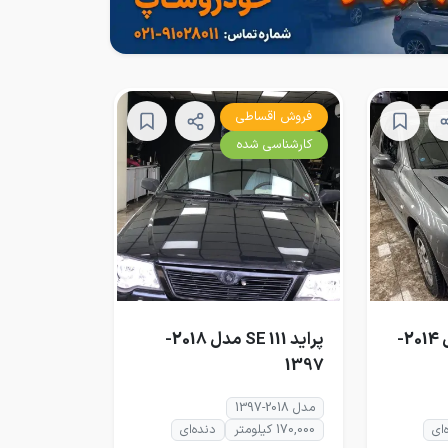
فروش اقساطی
کارشناسی شده
پژو 206 تیپ ۵ مدل 2014-
پراید 111 SE مدل 2018-
1397
مدل 2018-1397
‌ای
170,000 کیلومتر
دنده‌ای