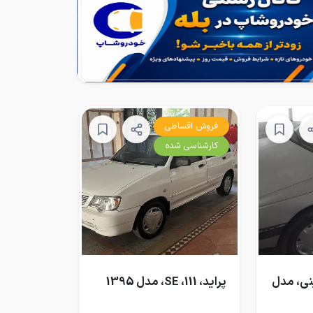
فروش اقساطی
کارشناسی شده
 GLX بنزینی، مدل
پراید، 111، SE، مدل 1395