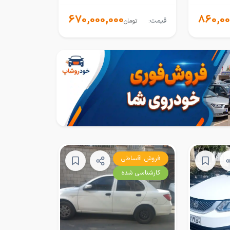
670,000,000
860,00
قیمت:
تومان
فروش اقساطی
کارشناسی شده