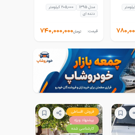
مدل 1395
205,000 کیلومتر
دنده ای
740,000,000
780,00
قیمت:
تومان
فروش اقساطی
پیشنهاد ویژه
کارشناسی شده