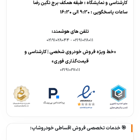
کارشناسی و نمایشگاه : طبقه همکف برج نگین رضا
ساعات پاسخگویی : 9:30 الی 16:30
تلفن های هوشمند:
02191028044
-
02191028011
«خط ویژه فروش خودروی شخصی | کارشناسی و
قیمت‌گذاری فوری»
02191027011
🎯 خدمات تخصصی فروش اقساطی خودروشاپ: