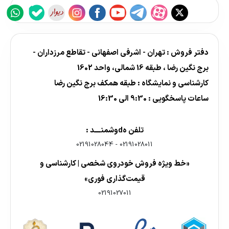
دفتر فروش : تهران - اشرفی اصفهانی - تقاطع مرزداران -
برج نگین رضا ، طبقه 16 شمالی، واحد 1602
کارشناسی و نمایشگاه : طبقه همکف برج نگین رضا
ساعات پاسخگویی : 9:30 الی 16:30
تلفن هdوشمنــــد :
02191028044
-
02191028011
«خط ویژه فروش خودروی شخصی | کارشناسی و
قیمت‌گذاری فوری»
02191027011