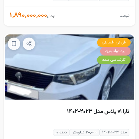
1,890,000,000
قیمت:
تومان
فروش اقساطی
پیشنهاد ویژه
کارشناسی شده
تارا v1 پلاس مدل 2023-1402
مدل 2023-1402
30,000 کیلومتر
دنده‌ای