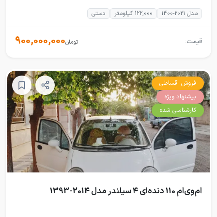
مدل 2021-1400
122,000 کیلومتر
دستی
900,000,000
قیمت:
تومان
فروش اقساطی
پیشنهاد ویژه
کارشناسی شده
ام‌وی‌ام 110 دنده‌ای ۴ سیلندر مدل 2014-1393