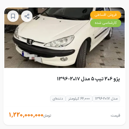
فروش اقساطی
کارشناسی شده
پژو 206 تیپ ۵ مدل 2017-1396
مدل 2017-1396
66,000 کیلومتر
دنده‌ای
1,220,000,000
قیمت:
تومان