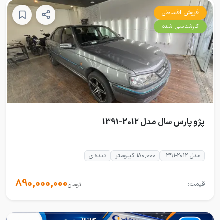
فروش اقساطی
کارشناسی شده
پژو پارس سال مدل 2012-1391
مدل 2012-1391
180,000 کیلومتر
دنده‌ای
890,000,000
قیمت:
تومان