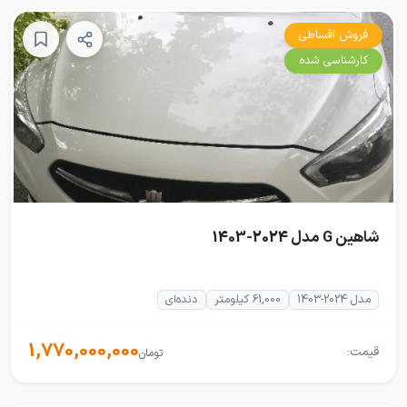
فروش اقساطی
کارشناسی شده
شاهین G مدل 2024-1403
مدل 2024-1403
61,000 کیلومتر
دنده‌ای
1,770,000,000
قیمت:
تومان