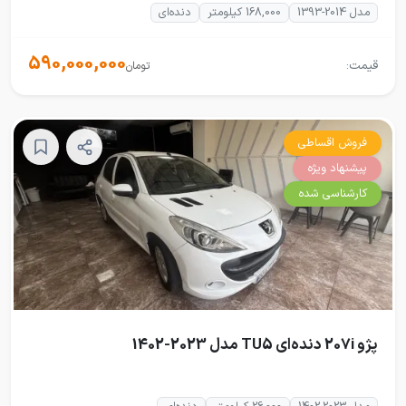
مدل 2014-1393
168,000 کیلومتر
دنده‌ای
590,000,000
قیمت:
تومان
فروش اقساطی
پیشنهاد ویژه
کارشناسی شده
پژو 207i دنده‌ای TU5 مدل 2023-1402