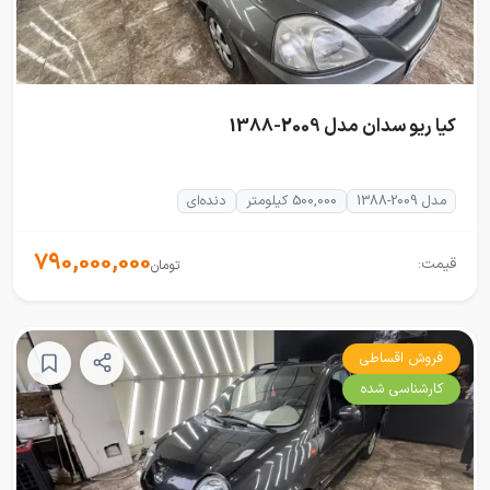
کیا ریو سدان مدل 2009-1388
مدل 2009-1388
500,000 کیلومتر
دنده‌ای
790,000,000
قیمت:
تومان
فروش اقساطی
کارشناسی شده