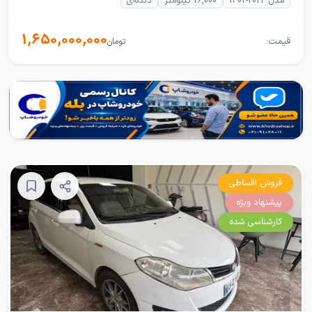
مدل 2023-1402
26,000 کیلومتر
دنده‌ای
1,650,000,000
قیمت:
تومان
فروش اقساطی
پیشنهاد ویژه
کارشناسی شده