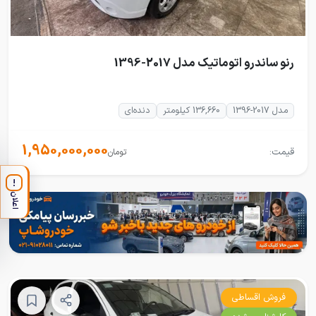
رنو ساندرو اتوماتیک مدل 2017-1396
مدل 2017-1396
136,660 کیلومتر
دنده‌ای
1,950,000,000
قیمت:
تومان
!
اعلان
فروش اقساطی