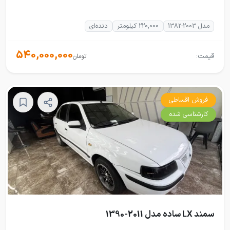
مدل 2003-1382
220,000 کیلومتر
دنده‌ای
540,000,000
قیمت:
تومان
فروش اقساطی
کارشناسی شده
سمند LX ساده مدل 2011-1390