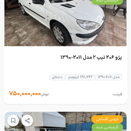
کارشناسی شده
پژو 206 تیپ ۲ مدل 2011-1390
مدل 2011-1390
291,742 کیلومتر
دنده‌ای
750,000,000
قیمت:
تومان
فروش اقساطی
کارشناسی شده