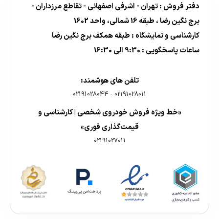
دفتر فروش : تهران - اشرفی اصفهانی - تقاطع مرزداران -
برج نگین رضا ، طبقه 16 شمالی، واحد 1602
کارشناسی و نمایشگاه : طبقه همکف برج نگین رضا
ساعات پاسخگویی : 9:30 الی 16:30
تلفن های هوشمند:
02191028044
-
02191028011
«خط ویژه فروش خودروی شخصی | کارشناسی و
قیمت‌گذاری فوری»
02191027011