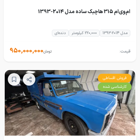
ام‌وی‌ام 315 هاچبک ساده مدل 2014-1393
مدل 2014-1393
220,000 کیلومتر
دنده‌ای
950,000,000
قیمت:
تومان
فروش اقساطی
کارشناسی شده