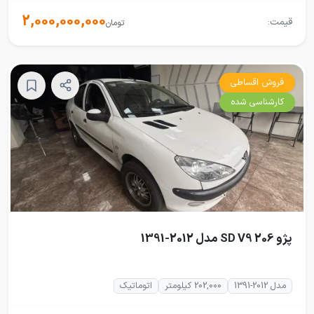
2,000,000,000
قیمت:
تومان
فروش اقساطی
کارشناسی شده
پژو 206 SD V9 مدل 2012-1391
مدل 2012-1391
202,000 کیلومتر
اتوماتیک