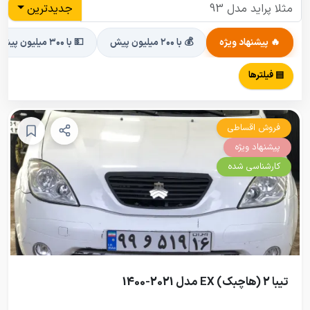
جدیدترین
🔥 پیشنهاد ویژه
💰 با ۲۰۰ میلیون پیش
💵 با ۳۰۰ میلیون پیش
▤ فیلترها
فروش اقساطی
پیشنهاد ویژه
کارشناسی شده
تیبا 2 (هاچبک) EX مدل 2021-1400