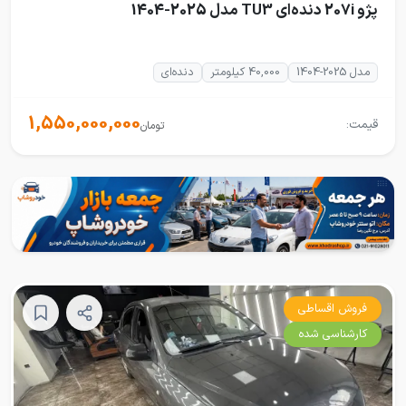
پژو 207i دنده‌ای TU3 مدل 2025-1404
مدل 2025-1404
40,000 کیلومتر
دنده‌ای
1,550,000,000
قیمت:
تومان
فروش اقساطی
کارشناسی شده