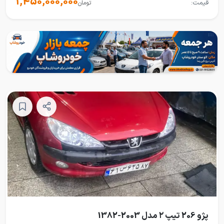
1,450,000,000
قیمت:
تومان
پژو 206 تیپ ۲ مدل 2003-1382