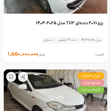
پژو 207i دنده‌ای TU3 مدل 2025-1404
مدل 2025-1404
40,000 کیلومتر
دنده‌ای
1,550,000,000
قیمت:
تومان
فروش اقساطی
پیشنهاد ویژه
کارشناسی شده