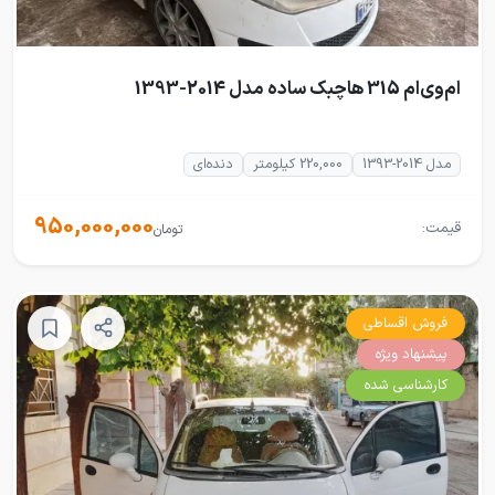
ام‌وی‌ام 315 هاچبک ساده مدل 2014-1393
مدل 2014-1393
220,000 کیلومتر
دنده‌ای
950,000,000
قیمت:
تومان
فروش اقساطی
پیشنهاد ویژه
کارشناسی شده