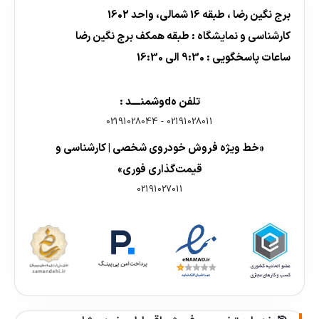
برج نگین رضا ، طبقه 16 شمالی، واحد 1602
کارشناسی و نمایشگاه : طبقه همکف برج نگین رضا
ساعات پاسخگویی : 9:30 الی 16:30
تلفن هdوشمنــــد :
02191028044
-
02191028011
«خط ویژه فروش خودروی شخصی | کارشناسی و
قیمت‌گذاری فوری»
02191027011