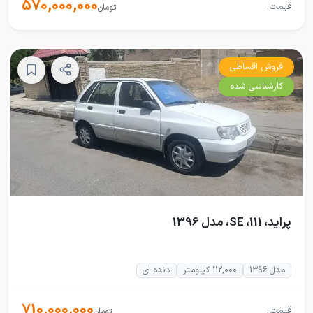
570,000,000
قیمت:
تومان
فروش اقساطی
کارشناسی شده
پراید، 111، SE، مدل 1396
مدل 1396
112,000 کیلومتر
دنده ای
710,000,000
قیمت:
تومان