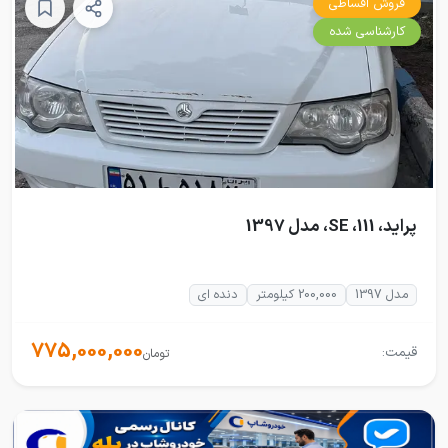
فروش اقساطی
کارشناسی شده
پراید، 111، SE، مدل 1397
مدل 1397
200,000 کیلومتر
دنده ای
775,000,000
قیمت:
تومان