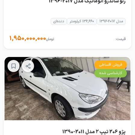
رنو ساندرو اتوماتیک مدل 2017-1396
مدل 2017-1396
136,660 کیلومتر
دنده‌ای
1,950,000,000
قیمت:
تومان
فروش اقساطی
کارشناسی شده
پژو 206 تیپ ۲ مدل 2011-1390