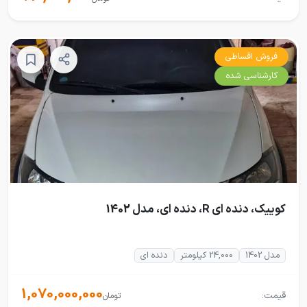
فروش اقساطی
کارشناسی شده
کوییک، دنده ای R، دنده ای، مدل 1402
مدل 1402
24,000 کیلومتر
دنده ای
1,070,000,000
قیمت:
تومان