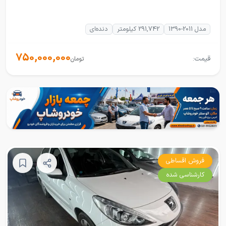
مدل 2011-1390
291,742 کیلومتر
دنده‌ای
750,000,000
قیمت:
تومان
فروش اقساطی
کارشناسی شده