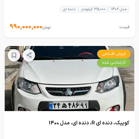
مدل 1402
35,000 کیلومتر
دنده ای
990,000,000
قیمت:
تومان
فروش اقساطی
کارشناسی شده
کوییک، دنده ای R، دنده ای، مدل 1400