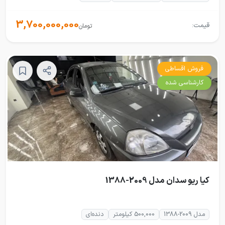
3,700,000,000
قیمت:
تومان
فروش اقساطی
کارشناسی شده
کیا ریو سدان مدل 2009-1388
مدل 2009-1388
500,000 کیلومتر
دنده‌ای