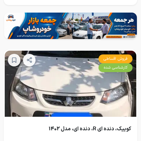
فروش اقساطی
کارشناسی شده
کوییک، دنده ای R، دنده ای، مدل 1402