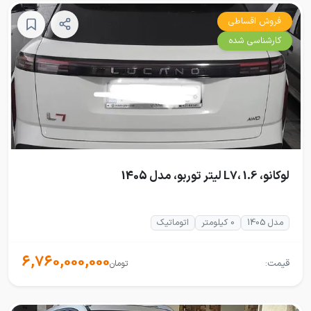
فروش اقساطی
کارشناسی شده
لوکانو، L7، 1.6 لیتر توربو، مدل 1405
مدل 1405
0 کیلومتر
اتوماتیک
6,760,000,000
قیمت:
تومان