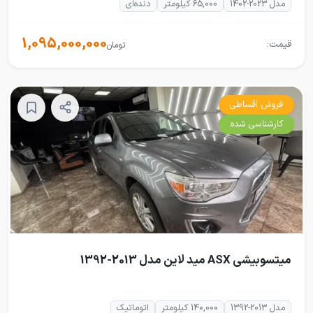
مدل 2023-1402
65,000 کیلومتر
دنده‌ای
1,095,000,000
قیمت:
تومان
فروش اقساطی
کارشناسی شده
میتسوبیشی ASX مید لاین مدل 2013-1392
مدل 2013-1392
140,000 کیلومتر
اتوماتیک