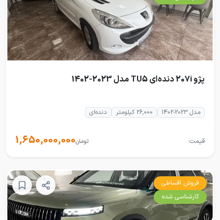
پژو 207i دنده‌ای TU5 مدل 2023-1402
مدل 2023-1402
26,000 کیلومتر
دنده‌ای
1,650,000,000
قیمت:
تومان
فروش اقساطی
کارشناسی شده