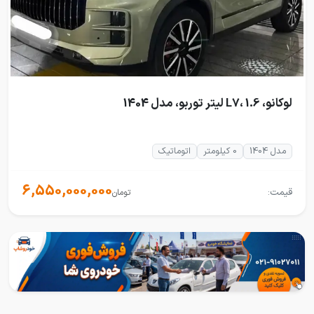
لوکانو، L7، 1.6 لیتر توربو، مدل 1404
مدل 1404
0 کیلومتر
اتوماتیک
6,550,000,000
قیمت:
تومان