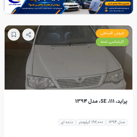
فروش اقساطی
کارشناسی شده
پراید، 111، SE، مدل 1394
مدل 1394
192,000 کیلومتر
دنده ای