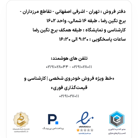
دفتر فروش : تهران - اشرفی اصفهانی - تقاطع مرزداران -
برج نگین رضا ، طبقه 16 شمالی، واحد 1602
کارشناسی و نمایشگاه : طبقه همکف برج نگین رضا
ساعات پاسخگویی : 9:30 الی 16:30
تلفن های هوشمند:
02191028044
-
02191028011
«خط ویژه فروش خودروی شخصی | کارشناسی و
قیمت‌گذاری فوری»
02191027011