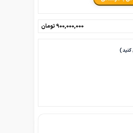
900,000,000 تومان
کنید )