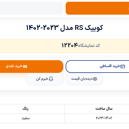
کوییک RS مدل 2023-1402
12204
کد نمایشگاه
خرید اقساطی
خرید نقدی
دیده‌بان قیمت
خبرم کن
سال ساخت
رنگ
2023-1402
سفید