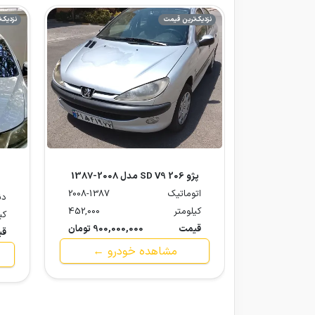
نزدیک‌ترین قیمت
نزدیک‌
پژو 206 SD V9 مدل 2008-1387
اتوماتیک
2008-1387
دن
کیلومتر
452,000
کی
قیمت
900,000,000 تومان
قی
مشاهده خودرو ←