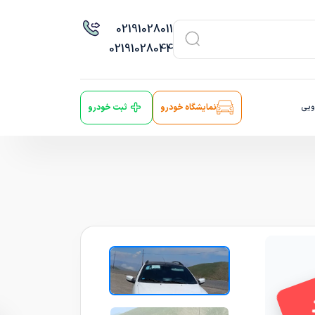
021
91028011
021
91028044
ویی
نمایشگاه خودرو
ثبت خودرو