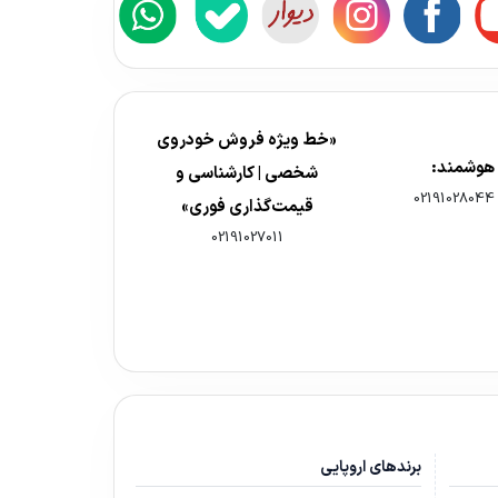
«خط ویژه فروش خودروی
 هوشمند:
شخصی | کارشناسی و
02191028044
قیمت‌گذاری فوری»
02191027011
برندهای اروپایی