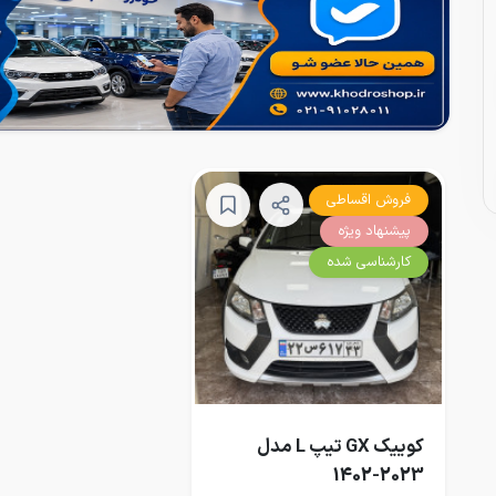
فروش اقساطی
پیشنهاد ویژه
کارشناسی شده
کوییک GX تیپ L مدل
2023-1402