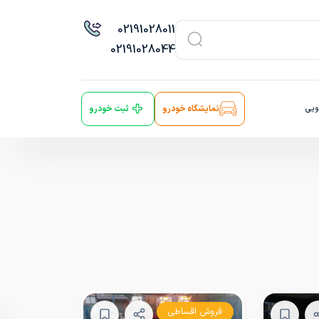
021
91028011
021
91028044
ویی
نمایشگاه خودرو
ثبت خودرو
فروش اقساطی