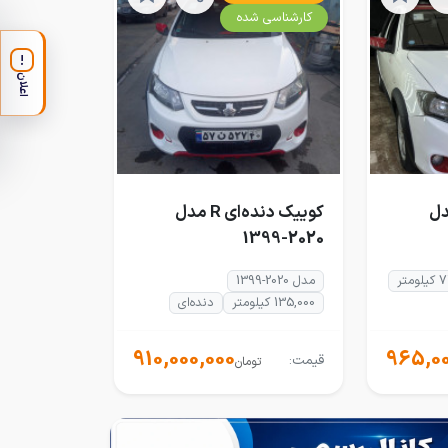
کارشناسی شده
!
اعلان
ه‌ای R مدل
کوییک دنده‌ای R مدل
2020-1399
متر
مدل 2020-1399
135,000 کیلومتر
دنده‌ای
910,000,000
965,00
قیمت:
تومان