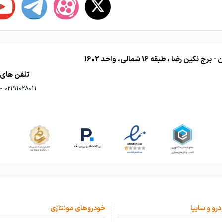
ا ، طبقه 16 شمالی، واحد 1602
تلفن های
-
02191028011
درو و سایپا
خودروهای مونتاژی