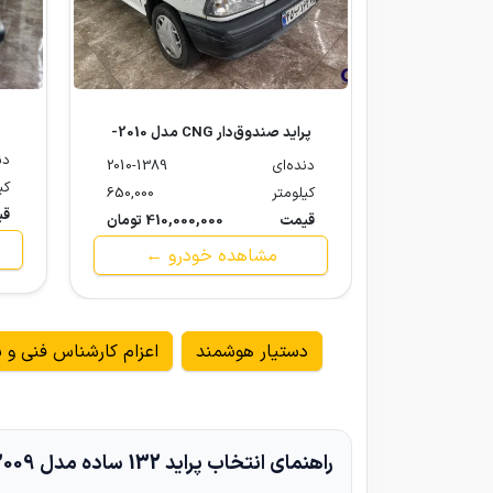
پراید صندوق‌دار CNG مدل 2010-
1389
دن
دنده‌ای
2010-1389
کی
کیلومتر
650,000
قی
قیمت
410,000,000 تومان
مشاهده خودرو ←
دستیار هوشمند
اعزام کارشناس فنی و ب
راهنمای انتخاب پراید 132 ساده مدل 2009-1388