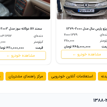
پژو پارس سال مدل 2000-1379
سمند X7
ده‌ای
2000-1379
1382
دنده‌ای
003-1382
لومتر
380,000
کیلومتر
0,000
مت
465,000,000 تومان
قیمت
420,000,000 تومان
مشاهده خودرو ←
مشاهده خودرو ←
دنه
استعلامات آنلاین خودرویی
مرکز راهنمای مشتریان
م