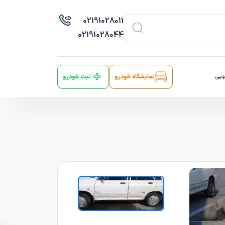
021
91028011
021
91028044
ویی
نمایشگاه خودرو
ثبت خودرو