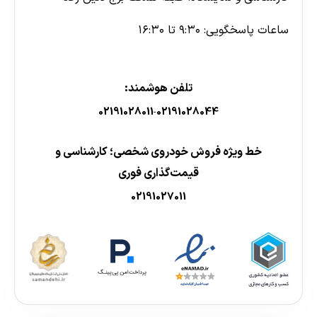
ساعات پاسخگویی: ۹:۳۰ تا ۱۶:۳۰
تلفن هوشمند:
02191028011
02191028044
-
خط ویژه فروش خودروی شخصی؛ کارشناسی و
قیمت‌گذاری فوری
02191027011