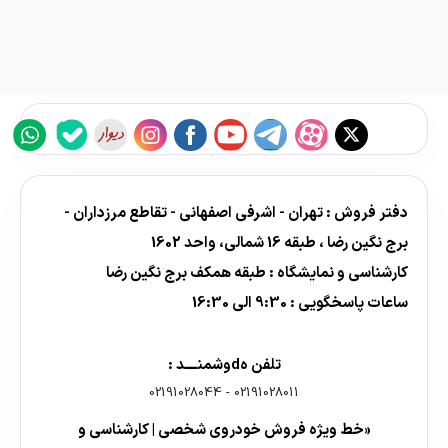
دفتر فروش : تهران - اشرفی اصفهانی - تقاطع مرزداران -
برج نگین رضا ، طبقه 16 شمالی، واحد 1602
کارشناسی و نمایشگاه : طبقه همکف برج نگین رضا
ساعات پاسخگویی : 9:30 الی 16:30
تلفن هdوشمنــــد :
02191028044
-
02191028011
«خط ویژه فروش خودروی شخصی | کارشناسی و