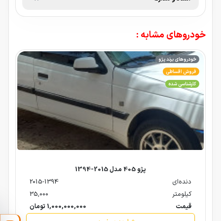
خودروهای مشابه :
خودروهای برند پژو
فروش اقساطی
کارشناسی شده
پژو 405 مدل 2015-1394
دنده‌ای
2015-1394
کیلومتر
35,000
قیمت
1,000,000,000 تومان