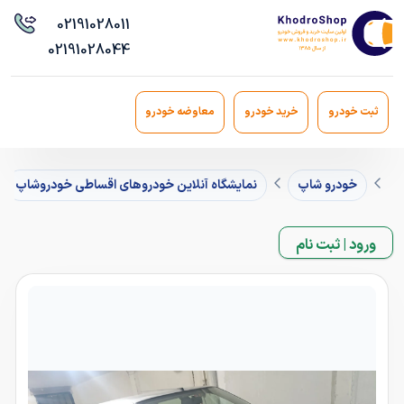
021
91028011
021
91028044
ثبت خودرو
خرید خودرو
معاوضه خودرو
خودرو شاپ
نمایشگاه آنلاین خودروهای اقساطی خودروشاپ
ورود | ثبت نام