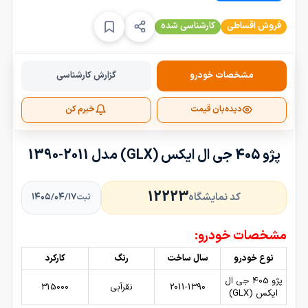
فروش اقساطی
کارشناسی شده
مشخصات خودرو
گزارش کارشناسی
دیده‌بان قیمت
خبرم کن
پژو 405 جی ال ایکس (GLX) مدل 2011-1390
12223
کد نمایشگاه
۱۴۰۵/۰۴/۱۷
ثبت
مشخصات خودرو:
نوع خودرو
سال ساخت
رنگ
کارکرد
پژو 405 جی ال
2011-1390
نقرآبی
315000
ایکس (GLX)