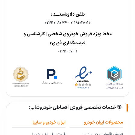
تلفن هdوشمنــــد :
02191028044
-
02191028011
«خط ویژه فروش خودروی شخصی | کارشناسی و
قیمت‌گذاری فوری»
02191027011
🎯 خدمات تخصصی فروش اقساطی خودروشاپ:
محصولات ایران خودرو
ایران خودرو و سایپا
فروش اقساطی دنا پلاس
فروش اقساطی هایما