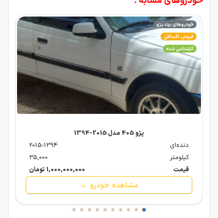
خودروهای مشابه :
خودروهای برند پژو
فروش اقساطی
کارشناسی شده
پژو 405 مدل 2015-1394
دنده‌ای
2015-1394
کیلومتر
35,000
قیمت
1,000,000,000 تومان
مشاهده خودرو ←