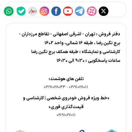
دفتر فروش : تهران - اشرفی اصفهانی - تقاطع مرزداران -
برج نگین رضا ، طبقه 16 شمالی، واحد 1602
کارشناسی و نمایشگاه : طبقه همکف برج نگین رضا
ساعات پاسخگویی : 9:30 الی 16:30
تلفن های هوشمند:
02191028044
-
02191028011
«خط ویژه فروش خودروی شخصی | کارشناسی و
قیمت‌گذاری فوری»
02191027011