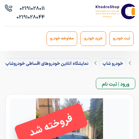
021
91028011
021
91028044
ثبت خودرو
خرید خودرو
معاوضه خودرو
خودرو شاپ
نمایشگاه آنلاین خودروهای اقساطی خودروشاپ
ورود | ثبت نام
فروخته شد