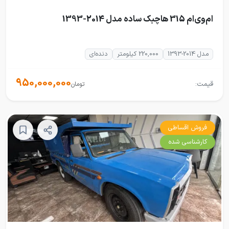
ام‌وی‌ام 315 هاچبک ساده مدل 2014-1393
مدل 2014-1393
220,000 کیلومتر
دنده‌ای
950,000,000
قیمت:
تومان
فروش اقساطی
کارشناسی شده