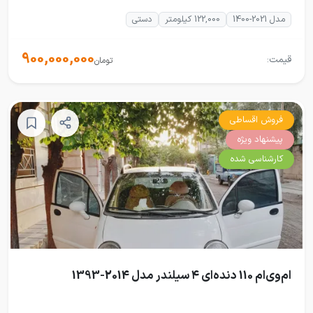
مدل 2021-1400
122,000 کیلومتر
دستی
900,000,000
قیمت:
تومان
فروش اقساطی
پیشنهاد ویژه
کارشناسی شده
ام‌وی‌ام 110 دنده‌ای ۴ سیلندر مدل 2014-1393