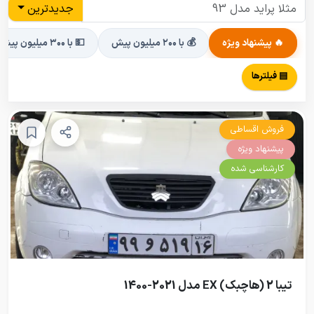
جدیدترین
🔥 پیشنهاد ویژه
💰 با ۲۰۰ میلیون پیش
💵 با ۳۰۰ میلیون پیش
▤ فیلترها
فروش اقساطی
پیشنهاد ویژه
کارشناسی شده
تیبا 2 (هاچبک) EX مدل 2021-1400