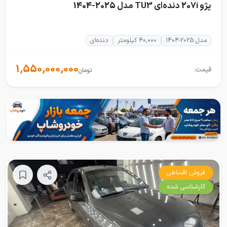
پژو 207i دنده‌ای TU3 مدل 2025-1404
مدل 2025-1404
40,000 کیلومتر
دنده‌ای
1,550,000,000
قیمت:
تومان
فروش اقساطی
کارشناسی شده