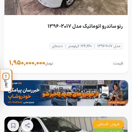
رنو ساندرو اتوماتیک مدل 2017-1396
مدل 2017-1396
136,660 کیلومتر
دنده‌ای
1,950,000,000
قیمت:
تومان
!
اعلان
فروش اقساطی