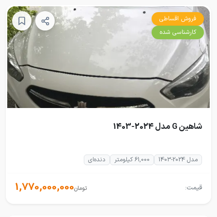
فروش اقساطی
کارشناسی شده
شاهین G مدل 2024-1403
مدل 2024-1403
61,000 کیلومتر
دنده‌ای
1,770,000,000
قیمت:
تومان