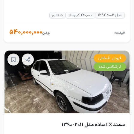
مدل 2003-1382
220,000 کیلومتر
دنده‌ای
540,000,000
قیمت:
تومان
فروش اقساطی
کارشناسی شده
سمند LX ساده مدل 2011-1390