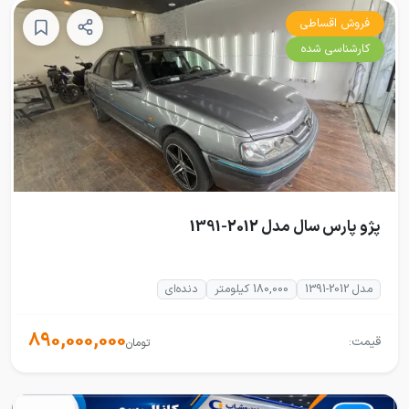
فروش اقساطی
کارشناسی شده
پژو پارس سال مدل 2012-1391
مدل 2012-1391
180,000 کیلومتر
دنده‌ای
890,000,000
قیمت:
تومان