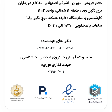
دفتر فروش : تهران - اشرفی اصفهانی - تقاطع مرزداران -
برج نگین رضا ، طبقه 16 شمالی، واحد 1602
کارشناسی و نمایشگاه : طبقه همکف برج نگین رضا
ساعات پاسخگویی : 9:30 الی 16:30
تلفن های هوشمند:
02191028044
-
02191028011
«خط ویژه فروش خودروی شخصی | کارشناسی و
قیمت‌گذاری فوری»
02191027011