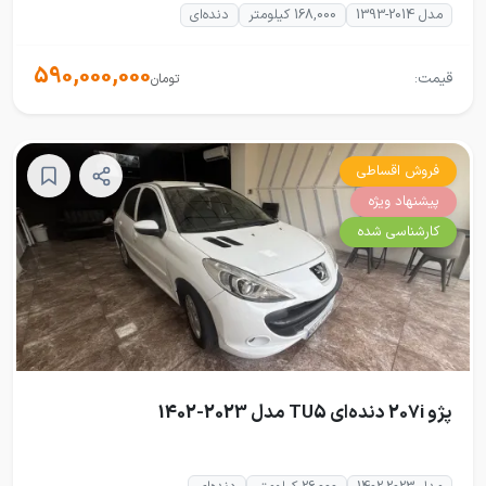
مدل 2014-1393
168,000 کیلومتر
دنده‌ای
590,000,000
قیمت:
تومان
فروش اقساطی
پیشنهاد ویژه
کارشناسی شده
پژو 207i دنده‌ای TU5 مدل 2023-1402