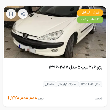
فروش اقساطی
کارشناسی شده
پژو 206 تیپ ۵ مدل 2017-1396
مدل 2017-1396
66,000 کیلومتر
دنده‌ای
1,220,000,000
قیمت:
تومان