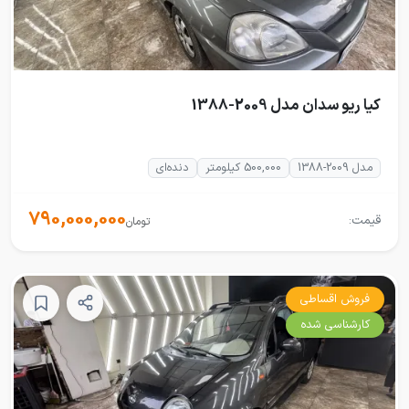
کیا ریو سدان مدل 2009-1388
مدل 2009-1388
500,000 کیلومتر
دنده‌ای
790,000,000
قیمت:
تومان
فروش اقساطی
کارشناسی شده