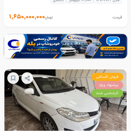
مدل 2023-1402
26,000 کیلومتر
دنده‌ای
1,650,000,000
قیمت:
تومان
فروش اقساطی
پیشنهاد ویژه
کارشناسی شده