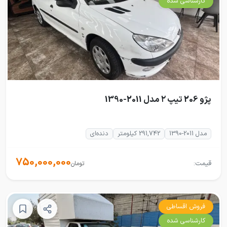
کارشناسی شده
پژو 206 تیپ ۲ مدل 2011-1390
مدل 2011-1390
291,742 کیلومتر
دنده‌ای
750,000,000
قیمت:
تومان
فروش اقساطی
کارشناسی شده