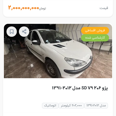
2,000,000,000
قیمت:
تومان
فروش اقساطی
کارشناسی شده
پژو 206 SD V9 مدل 2012-1391
مدل 2012-1391
202,000 کیلومتر
اتوماتیک