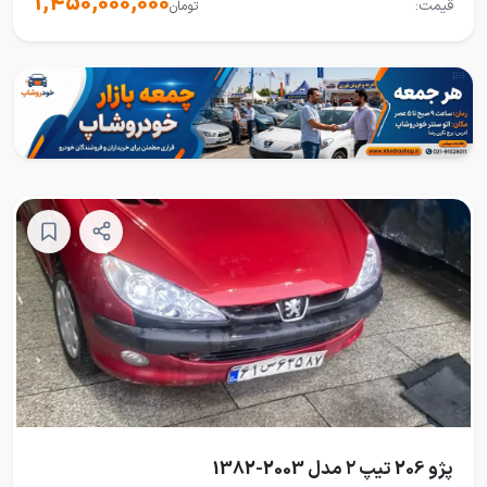
1,450,000,000
قیمت:
تومان
پژو 206 تیپ ۲ مدل 2003-1382