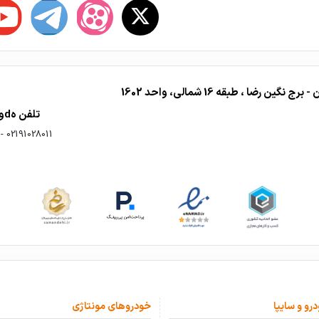
ا ، طبقه 16 شمالی، واحد 1602
تلفن هdوشمنــــد :
-
02191028011
درو و سایپا
خودروهای مونتاژی