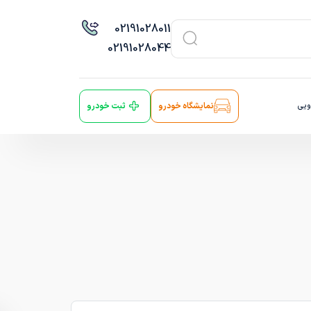
021
91028011
021
91028044
ویی
نمایشگاه خودرو
ثبت خودرو