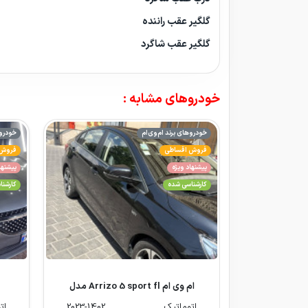
گلگیر عقب راننده
گلگیر عقب شاگرد
خودروهای مشابه :
خودروهای برند ام‌وی‌ام
خودروه
فروش اقساطی
فروش 
پیشنهاد ویژه
پیشنها
کارشناسی شده
کارشن
ام وی ام Arrizo 5 sport fl مدل
2023-1402
اتوماتیک
2023-1402
ات