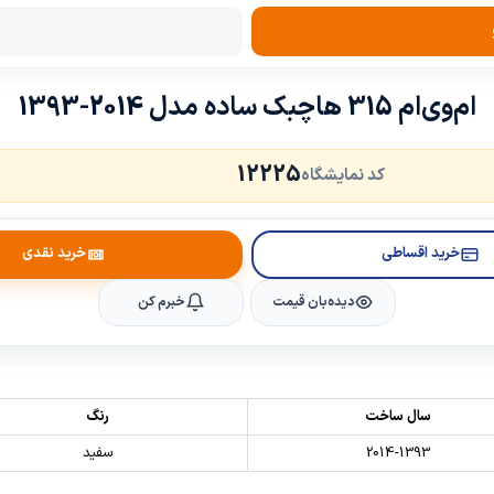
ام‌وی‌ام 315 هاچبک ساده مدل 2014-1393
12225
کد نمایشگاه
خرید اقساطی
خرید نقدی
دیده‌بان قیمت
خبرم کن
سال ساخت
رنگ
2014-1393
سفید