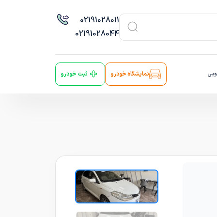
021
91028011
021
91028044
ویی
نمایشگاه خودرو
ثبت خودرو