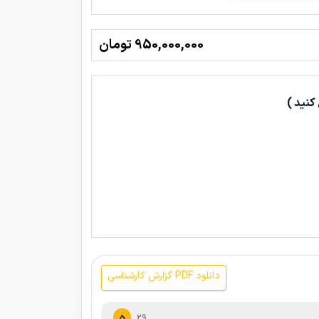
950,000,000 تومان
کنید )
دانلود PDF گزارش کارشناسی
29
5