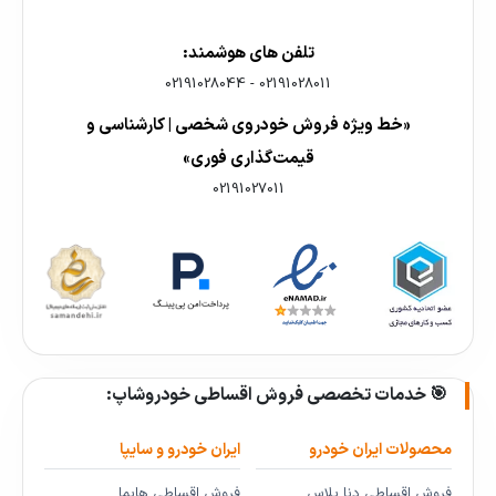
تلفن های هوشمند:
02191028044
-
02191028011
«خط ویژه فروش خودروی شخصی | کارشناسی و
قیمت‌گذاری فوری»
02191027011
🎯 خدمات تخصصی فروش اقساطی خودروشاپ:
محصولات ایران خودرو
ایران خودرو و سایپا
فروش اقساطی دنا پلاس
فروش اقساطی هایما