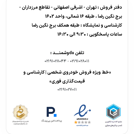
دفتر فروش : تهران - اشرفی اصفهانی - تقاطع مرزداران -
برج نگین رضا ، طبقه 16 شمالی، واحد 1602
کارشناسی و نمایشگاه : طبقه همکف برج نگین رضا
ساعات پاسخگویی : 9:30 الی 16:30
تلفن هdوشمنــــد :
02191028044
-
02191028011
«خط ویژه فروش خودروی شخصی | کارشناسی و
قیمت‌گذاری فوری»
02191027011