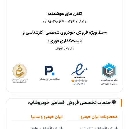
تلفن های هوشمند:
02191028044
-
02191028011
«خط ویژه فروش خودروی شخصی | کارشناسی و
قیمت‌گذاری فوری»
02191027011
🎯 خدمات تخصصی فروش اقساطی خودروشاپ:
محصولات ایران خودرو
ایران خودرو و سایپا
فروش اقساطی دنا پلاس
فروش اقساطی هایما