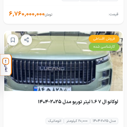
6,760,000,000
قیمت:
تومان
فروش اقساطی
کارشناسی شده
!
اعلان
لوکانو ال 7 1.6 لیتر توربو مدل 2025-1404
مدل 2025-1404
20,000 کیلومتر
اتوماتیک