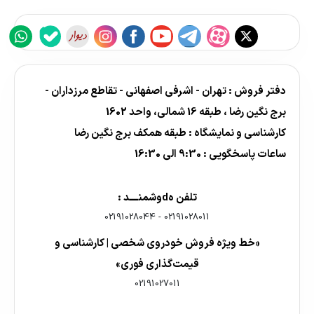
دفتر فروش : تهران - اشرفی اصفهانی - تقاطع مرزداران -
برج نگین رضا ، طبقه 16 شمالی، واحد 1602
کارشناسی و نمایشگاه : طبقه همکف برج نگین رضا
ساعات پاسخگویی : 9:30 الی 16:30
تلفن هdوشمنــــد :
02191028044
-
02191028011
«خط ویژه فروش خودروی شخصی | کارشناسی و
قیمت‌گذاری فوری»
02191027011