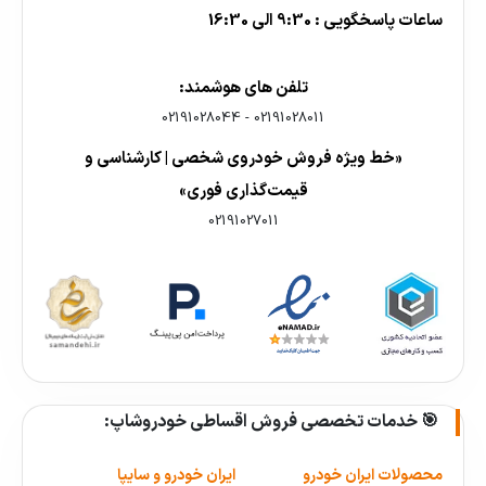
ساعات پاسخگویی : 9:30 الی 16:30
تلفن های هوشمند:
02191028044
-
02191028011
«خط ویژه فروش خودروی شخصی | کارشناسی و
قیمت‌گذاری فوری»
02191027011
🎯 خدمات تخصصی فروش اقساطی خودروشاپ:
محصولات ایران خودرو
ایران خودرو و سایپا