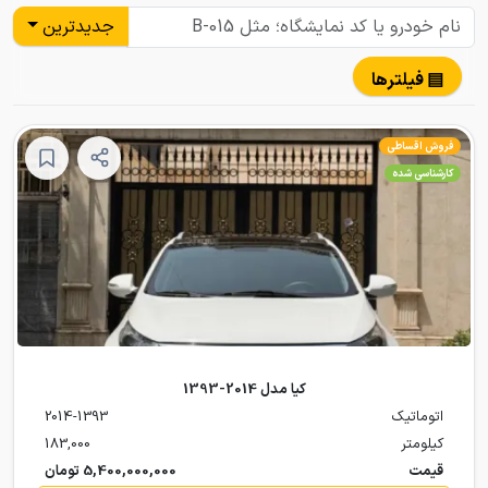
جدیدترین
▤ فیلترها
فروش اقساطی
کارشناسی شده
کیا مدل 2014-1393
اتوماتیک
2014-1393
کیلومتر
183,000
قیمت
5,400,000,000 تومان