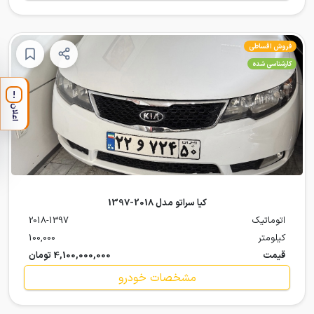
فروش اقساطی
کارشناسی شده
!
اعلان
کیا سراتو مدل 2018-1397
اتوماتیک
2018-1397
کیلومتر
100,000
قیمت
4,100,000,000 تومان
مشخصات خودرو