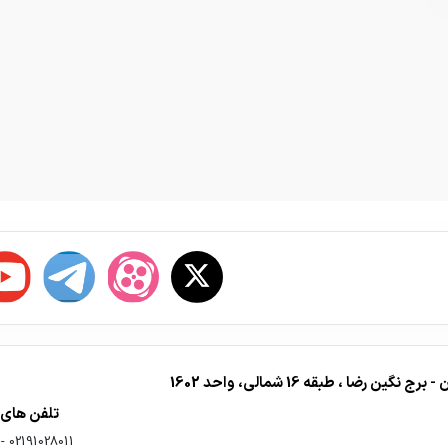
ا ، طبقه 16 شمالی، واحد 1602
تلفن های
-
02191028011