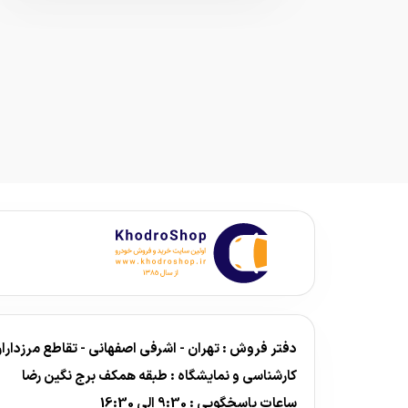
دفتر فروش : تهران - اشرفی اصفهانی - تقاطع مرزداران - برج نگین رض
کارشناسی و نمایشگاه : طبقه همکف برج نگین رضا
ساعات پاسخگویی : 9:30 الی 16:30