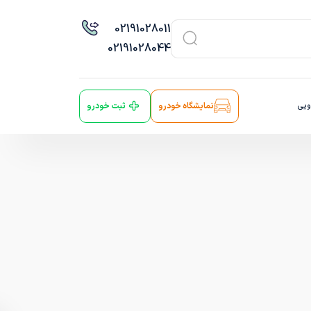
021
91028011
021
91028044
ویی
نمایشگاه خودرو
ثبت خودرو