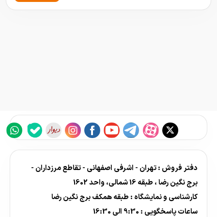
دفتر فروش : تهران - اشرفی اصفهانی - تقاطع مرزداران -
برج نگین رضا ، طبقه 16 شمالی، واحد 1602
کارشناسی و نمایشگاه : طبقه همکف برج نگین رضا
ساعات پاسخگویی : 9:30 الی 16:30