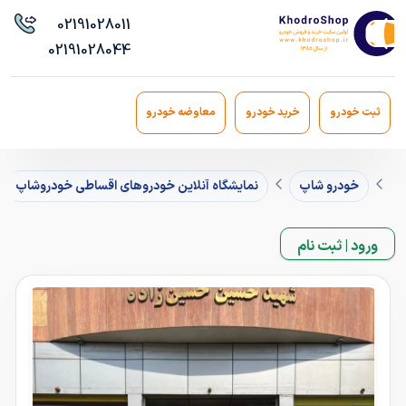
021
91028011
021
91028044
ثبت خودرو
خرید خودرو
معاوضه خودرو
خودرو شاپ
نمایشگاه آنلاین خودروهای اقساطی خودروشاپ
ورود | ثبت نام