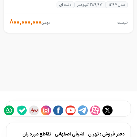
مدل 1394
259,902 کیلومتر
دنده ای
800,000,000
قیمت:
تومان
دفتر فروش : تهران - اشرفی اصفهانی - تقاطع مرزداران -