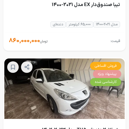
تیبا صندوق‌دار EX مدل 2021-1400
مدل 2021-1400
65,000 کیلومتر
دنده‌ای
860,000,000
قیمت:
تومان
فروش اقساطی
پیشنهاد ویژه
کارشناسی شده