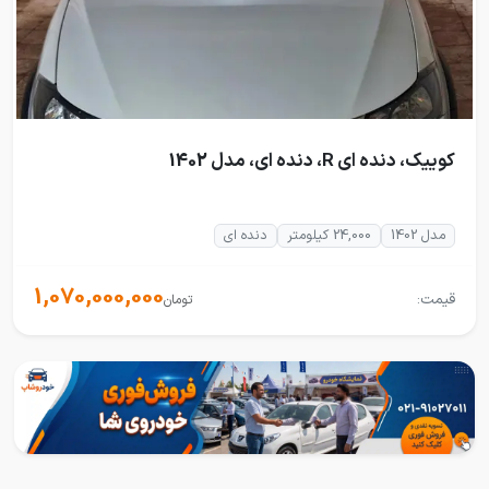
کوییک، دنده ای R، دنده ای، مدل 1402
مدل 1402
24,000 کیلومتر
دنده ای
1,070,000,000
قیمت:
تومان