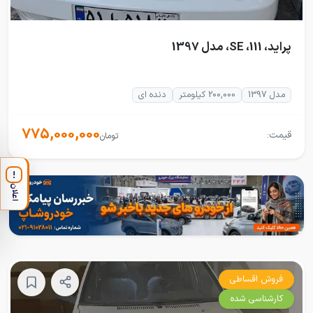
پراید، 111، SE، مدل 1397
مدل 1397
200,000 کیلومتر
دنده ای
775,000,000
قیمت:
تومان
!
اعلان
فروش اقساطی
کارشناسی شده