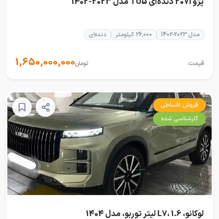
پژو 207i دنده‌ای TU5 مدل 2023-1402
مدل 2023-1402
26,000 کیلومتر
دنده‌ای
1,650,000,000
قیمت:
تومان
فروش اقساطی
کارشناسی شده
لوکانو، L7، 1.6 لیتر توربو، مدل 1404