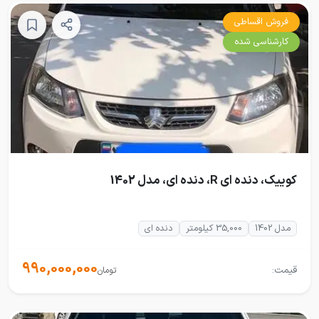
فروش اقساطی
کارشناسی شده
کوییک، دنده ای R، دنده ای، مدل 1402
مدل 1402
35,000 کیلومتر
دنده ای
990,000,000
قیمت:
تومان