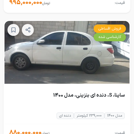
995,000,000
قیمت:
تومان
فروش اقساطی
کارشناسی شده
ساینا، S، دنده ای بنزینی، مدل 1400
مدل 1400
239,000 کیلومتر
دنده ای
880,000,000
قیمت:
تومان