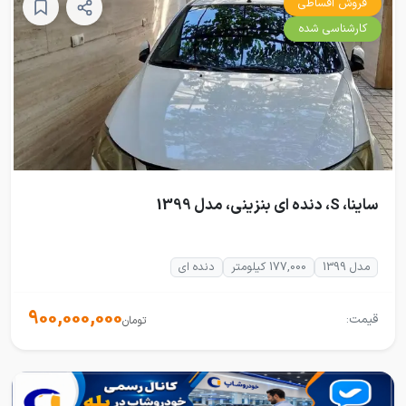
فروش اقساطی
کارشناسی شده
ساینا، S، دنده ای بنزینی، مدل 1399
مدل 1399
177,000 کیلومتر
دنده ای
900,000,000
قیمت:
تومان