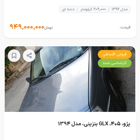
مدل 1396
209,000 کیلومتر
دنده ای
949,000,000
قیمت:
تومان
فروش اقساطی
کارشناسی شده
پژو، 405، GLX بنزینی، مدل 1394