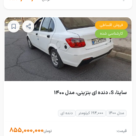
فروش اقساطی
کارشناسی شده
ساینا، S، دنده ای بنزینی، مدل 1400
مدل 1400
194,000 کیلومتر
دنده ای
855,000,000
قیمت:
تومان