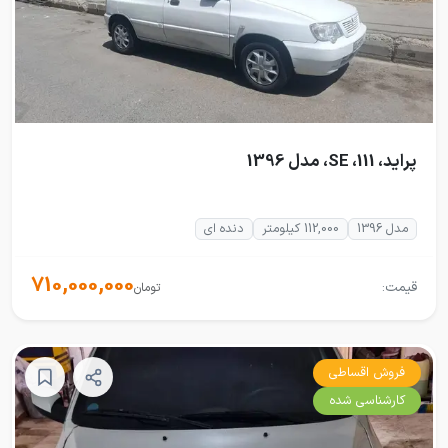
پراید، 111، SE، مدل 1396
مدل 1396
112,000 کیلومتر
دنده ای
710,000,000
قیمت:
تومان
فروش اقساطی
کارشناسی شده