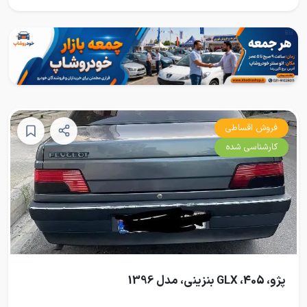
فروش اقساطی
کارشناسی شده
پژو، 405، GLX بنزینی، مدل 1396