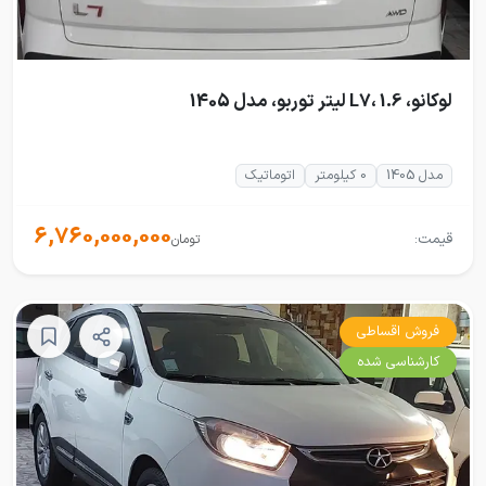
لوکانو، L7، 1.6 لیتر توربو، مدل 1405
مدل 1405
0 کیلومتر
اتوماتیک
6,760,000,000
قیمت:
تومان
فروش اقساطی
کارشناسی شده