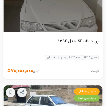
پراید، 111، SE، مدل 1394
مدل 1394
192,000 کیلومتر
دنده ای
570,000,000
قیمت:
تومان
فروش اقساطی
کارشناسی شده