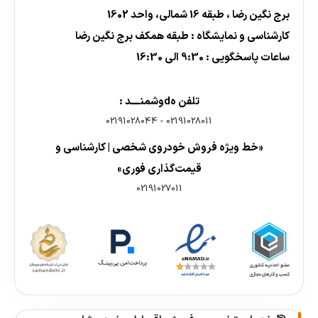
برج نگین رضا ، طبقه 16 شمالی، واحد 1602
کارشناسی و نمایشگاه : طبقه همکف برج نگین رضا
ساعات پاسخگویی : 9:30 الی 16:30
تلفن هdوشمنــــد :
02191028044
-
02191028011
«خط ویژه فروش خودروی شخصی | کارشناسی و
قیمت‌گذاری فوری»
02191027011