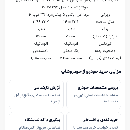
مقایسه فردا اس ایکس 5 پلاس مدل 1400-2021 با مزدا 3N صندوق‌دار
مونتاژ تیپ 4 مدل 1396-2017
ویژگی
فردا اس ایکس 5 پلاس
مزدا 3N تیپ 4
سال ساخت
1400-2021
1396-2017
رنگ
سفید
سفید
کارکرد (کیلومتر)
50000
120000
گیربکس
اتوماتیک
اتوماتیک
وضعیت بدنه
رنگ شدگی
نامشخص
قیمت نقدی (تومان)
2,450,000,000
2,180,000,000
مزایای خرید خودرو از خودروشاپ
بررسی مشخصات خودرو
گزارش کارشناسی
مشاهده اطلاعات اصلی آگهی در
کمک به تصمیم‌گیری دقیق‌تر قبل
یک صفحه
از خرید
خرید نقدی یا اقساطی
پیگیری با کد نمایشگاه
ثبت درخواست خرید متناسب با
شناسایی سریع‌تر آگهی هنگام