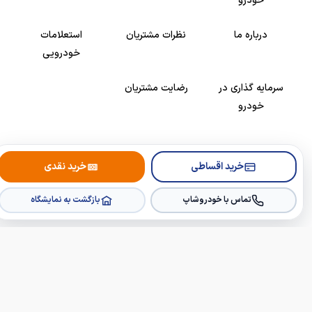
خودرو
درباره ما
نظرات مشتریان
استعلامات
خودرویی
سرمایه گذاری در
رضایت مشتریان
خودرو
Copyright © 2005-2026
Khodroshop.ir
خرید اقساطی
خرید نقدی
تماس با خودروشاپ
بازگشت به نمایشگاه
×
×
🔔
خبرم کن از خودروهای جدید
👁️
دیده‌بان قیمت این خودرو