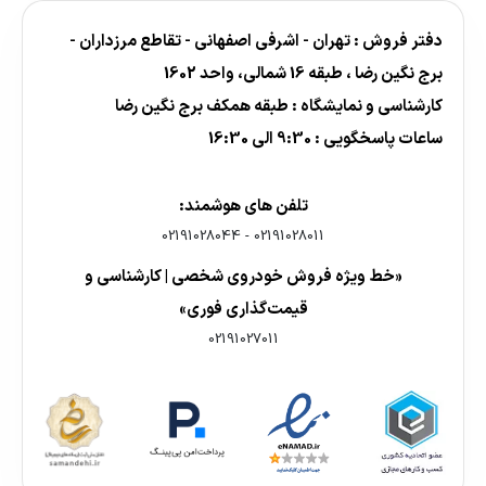
دفتر فروش : تهران - اشرفی اصفهانی - تقاطع مرزداران -
برج نگین رضا ، طبقه 16 شمالی، واحد 1602
کارشناسی و نمایشگاه : طبقه همکف برج نگین رضا
ساعات پاسخگویی : 9:30 الی 16:30
تلفن های هوشمند:
02191028044
-
02191028011
«خط ویژه فروش خودروی شخصی | کارشناسی و
قیمت‌گذاری فوری»
02191027011