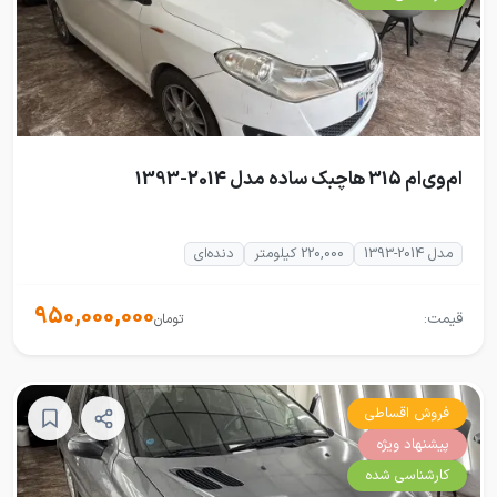
ام‌وی‌ام 315 هاچبک ساده مدل 2014-1393
مدل 2014-1393
220,000 کیلومتر
دنده‌ای
950,000,000
قیمت:
تومان
فروش اقساطی
پیشنهاد ویژه
کارشناسی شده