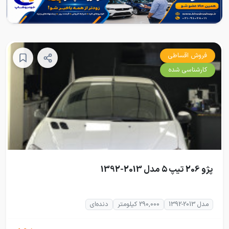
فروش اقساطی
کارشناسی شده
پژو 206 تیپ ۵ مدل 2013-1392
مدل 2013-1392
290,000 کیلومتر
دنده‌ای