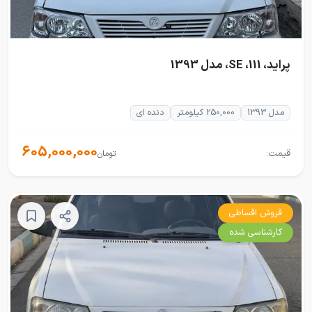
پراید، 111، SE، مدل 1393
مدل 1393
250,000 کیلومتر
دنده ای
605,000,000
قیمت:
تومان
فروش اقساطی
کارشناسی شده