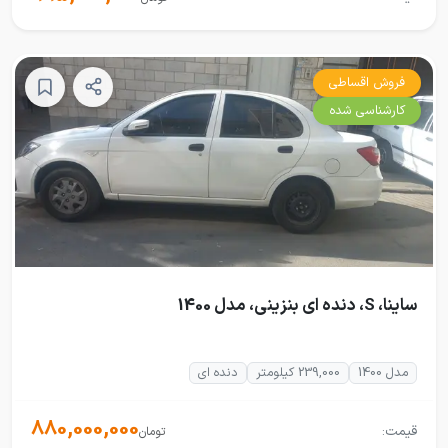
فروش اقساطی
کارشناسی شده
ساینا، S، دنده ای بنزینی، مدل 1400
مدل 1400
239,000 کیلومتر
دنده ای
880,000,000
قیمت:
تومان