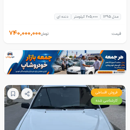
مدل 1395
205,000 کیلومتر
دنده ای
740,000,000
قیمت:
تومان
فروش اقساطی
کارشناسی شده