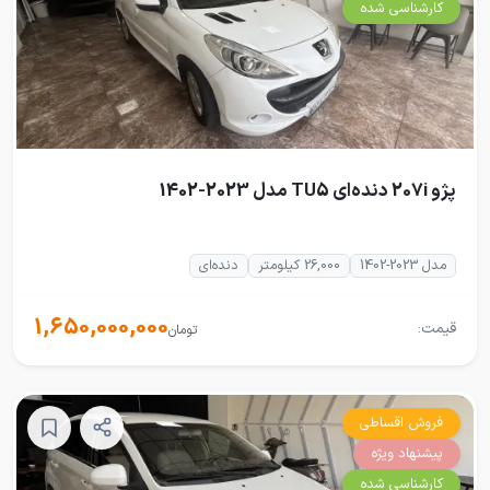
کارشناسی شده
پژو 207i دنده‌ای TU5 مدل 2023-1402
مدل 2023-1402
26,000 کیلومتر
دنده‌ای
1,650,000,000
قیمت:
تومان
فروش اقساطی
پیشنهاد ویژه
کارشناسی شده