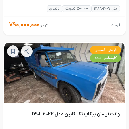
مدل 2009-1388
500,000 کیلومتر
دنده‌ای
790,000,000
قیمت:
تومان
فروش اقساطی
کارشناسی شده
وانت نیسان پیکاپ تک کابین مدل 2022-1401