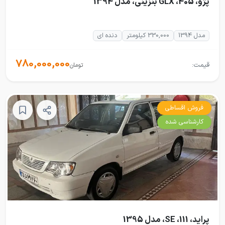
پژو، 405، GLX بنزینی، مدل 1394
مدل 1394
330,000 کیلومتر
دنده ای
780,000,000
قیمت:
تومان
فروش اقساطی
کارشناسی شده
پراید، 111، SE، مدل 1395