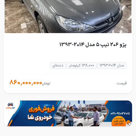
پژو 206 تیپ ۵ مدل 2014-1393
مدل 2014-1393
138,000 کیلومتر
دنده‌ای
860,000,000
قیمت:
تومان