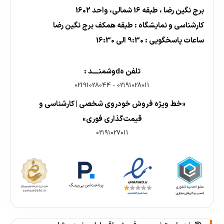
برج نگین رضا ، طبقه 16 شمالی، واحد 1602
کارشناسی و نمایشگاه : طبقه همکف برج نگین رضا
ساعات پاسخگویی : 9:30 الی 16:30
تلفن هdوشمنــــد :
02191028044
-
02191028011
«خط ویژه فروش خودروی شخصی | کارشناسی و
قیمت‌گذاری فوری»
02191027011