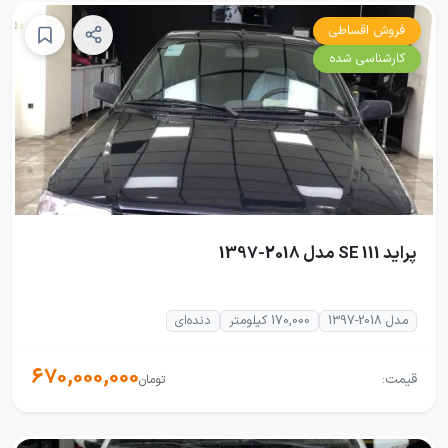
فروش اقساطی
کارشناسی شده
پراید 111 SE مدل 2018-1397
مدل 2018-1397
170,000 کیلومتر
دنده‌ای
670,000,000
قیمت:
تومان