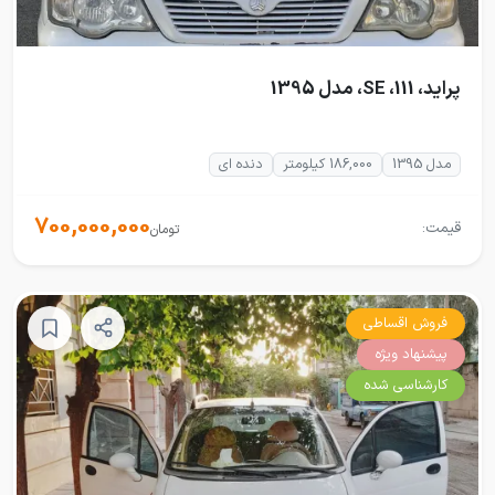
پراید، 111، SE، مدل 1395
مدل 1395
186,000 کیلومتر
دنده ای
700,000,000
قیمت:
تومان
فروش اقساطی
پیشنهاد ویژه
کارشناسی شده