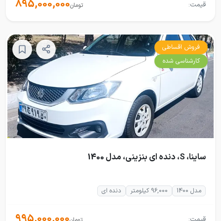
895,000,000
قیمت:
تومان
فروش اقساطی
کارشناسی شده
ساینا، S، دنده ای بنزینی، مدل 1400
مدل 1400
96,000 کیلومتر
دنده ای
995,000,000
قیمت:
تومان