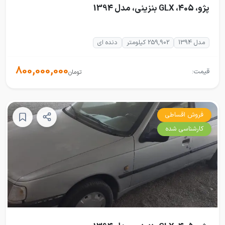
پژو، 405، GLX بنزینی، مدل 1394
مدل 1394
259,902 کیلومتر
دنده ای
800,000,000
قیمت:
تومان
فروش اقساطی
کارشناسی شده