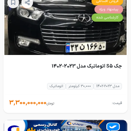
فروش اقساطی
پیشنهاد ویژه
کارشناسی شده
جک S5 اتوماتیک مدل 2023-1402
مدل 2023-1402
30,000 کیلومتر
اتوماتیک
3,300,000,000
قیمت:
تومان