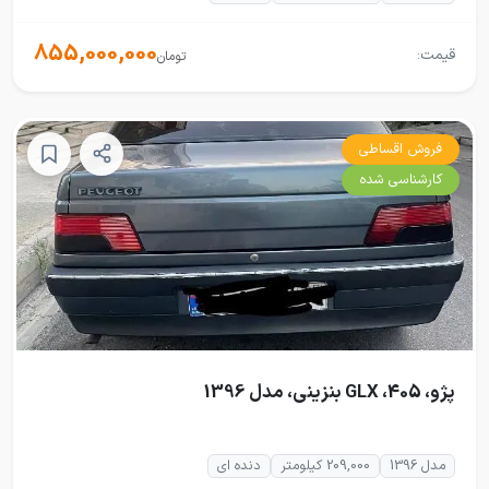
855,000,000
قیمت:
تومان
فروش اقساطی
کارشناسی شده
پژو، 405، GLX بنزینی، مدل 1396
مدل 1396
209,000 کیلومتر
دنده ای