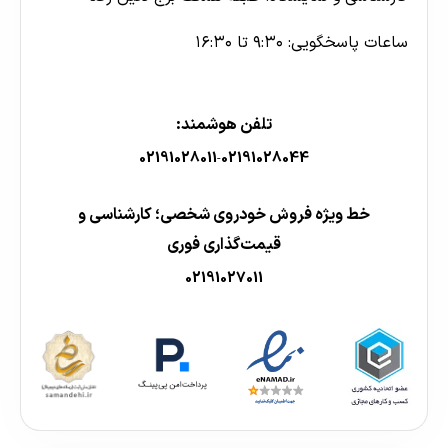
ساعات پاسخگویی: ۹:۳۰ تا ۱۶:۳۰
تلفن هوشمند:
02191028011
02191028044
-
خط ویژه فروش خودروی شخصی؛ کارشناسی و
قیمت‌گذاری فوری
02191027011