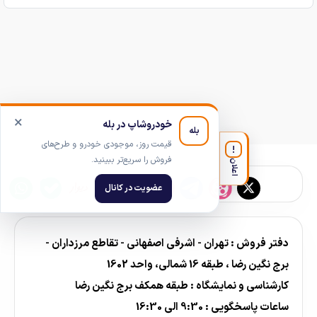
×
خودروشاپ در بله
بله
قیمت روز، موجودی خودرو و طرح‌های
!
فروش را سریع‌تر ببینید.
اعلان
عضویت در کانال
دفتر فروش : تهران - اشرفی اصفهانی - تقاطع مرزداران -
برج نگین رضا ، طبقه 16 شمالی، واحد 1602
کارشناسی و نمایشگاه : طبقه همکف برج نگین رضا
ساعات پاسخگویی : 9:30 الی 16:30