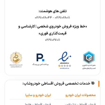
تلفن های هوشمند:
02191028044
-
02191028011
«خط ویژه فروش خودروی شخصی | کارشناسی و
قیمت‌گذاری فوری»
02191027011
🎯 خدمات تخصصی فروش اقساطی خودروشاپ:
محصولات ایران خودرو
ایران خودرو و سایپا
فروش اقساطی دنا پلاس
فروش اقساطی هایما