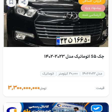
فروش اقساطی
پیشنهاد ویژه
کارشناسی شده
جک S5 اتوماتیک مدل 2023-1402
مدل 2023-1402
30,000 کیلومتر
اتوماتیک
3,300,000,000
قیمت:
تومان