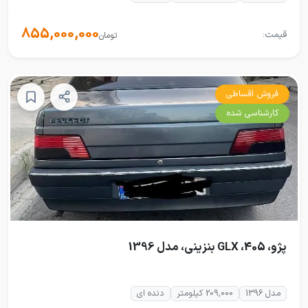
855,000,000
قیمت:
تومان
فروش اقساطی
کارشناسی شده
پژو، 405، GLX بنزینی، مدل 1396
مدل 1396
209,000 کیلومتر
دنده ای