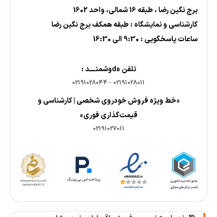
برج نگین رضا ، طبقه 16 شمالی، واحد 1602
کارشناسی و نمایشگاه : طبقه همکف برج نگین رضا
ساعات پاسخگویی : 9:30 الی 16:30
تلفن هdوشمنــــد :
02191028044
-
02191028011
«خط ویژه فروش خودروی شخصی | کارشناسی و
قیمت‌گذاری فوری»
02191027011