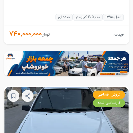
مدل 1395
205,000 کیلومتر
دنده ای
740,000,000
قیمت:
تومان
فروش اقساطی
کارشناسی شده