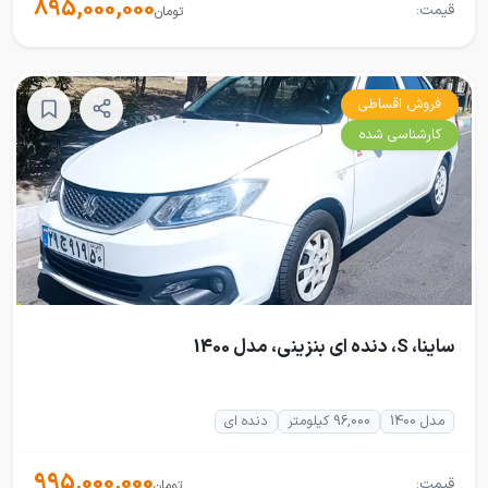
895,000,000
قیمت:
تومان
فروش اقساطی
کارشناسی شده
ساینا، S، دنده ای بنزینی، مدل 1400
مدل 1400
96,000 کیلومتر
دنده ای
995,000,000
قیمت:
تومان