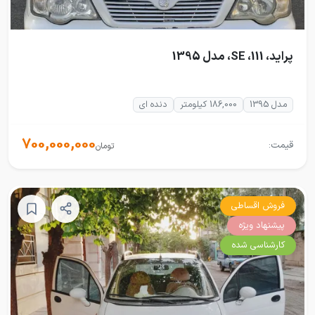
پراید، 111، SE، مدل 1395
مدل 1395
186,000 کیلومتر
دنده ای
700,000,000
قیمت:
تومان
فروش اقساطی
پیشنهاد ویژه
کارشناسی شده