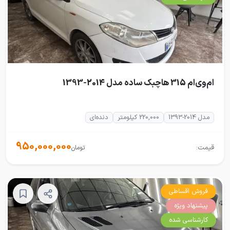
ام‌وی‌ام 315 هاچبک ساده مدل 2014-1393
مدل 2014-1393
220,000 کیلومتر
دنده‌ای
950,000,000
قیمت:
تومان
فروش اقساطی
پیشنهاد ویژه
کارشناسی شده