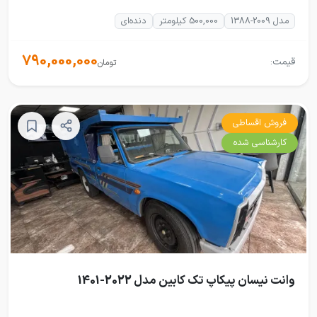
مدل 2009-1388
500,000 کیلومتر
دنده‌ای
790,000,000
قیمت:
تومان
فروش اقساطی
کارشناسی شده
وانت نیسان پیکاپ تک کابین مدل 2022-1401