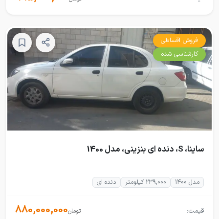
فروش اقساطی
کارشناسی شده
ساینا، S، دنده ای بنزینی، مدل 1400
مدل 1400
239,000 کیلومتر
دنده ای
880,000,000
قیمت:
تومان