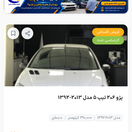
فروش اقساطی
کارشناسی شده
پژو 206 تیپ ۵ مدل 2013-1392
مدل 2013-1392
290,000 کیلومتر
دنده‌ای