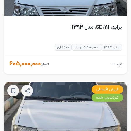
پراید، 111، SE، مدل 1393
مدل 1393
250,000 کیلومتر
دنده ای
605,000,000
قیمت:
تومان
فروش اقساطی
کارشناسی شده