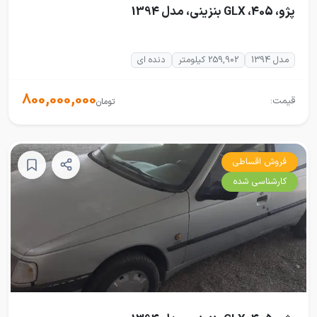
پژو، 405، GLX بنزینی، مدل 1394
مدل 1394
259,902 کیلومتر
دنده ای
800,000,000
قیمت:
تومان
فروش اقساطی
کارشناسی شده