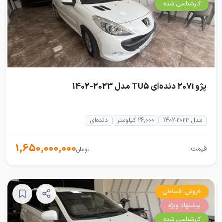
کارشناسی شده
پژو 207i دنده‌ای TU5 مدل 2023-1402
مدل 2023-1402
26,000 کیلومتر
دنده‌ای
1,650,000,000
قیمت:
تومان
فروش اقساطی
پیشنهاد ویژه
کارشناسی شده