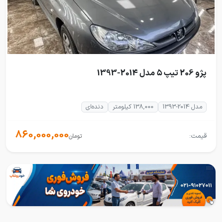
پژو 206 تیپ ۵ مدل 2014-1393
مدل 2014-1393
138,000 کیلومتر
دنده‌ای
860,000,000
قیمت:
تومان