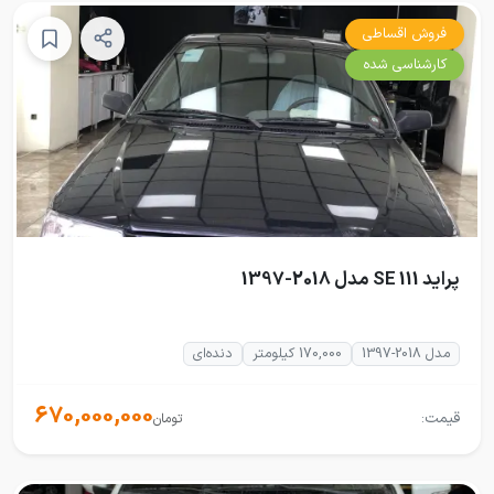
فروش اقساطی
کارشناسی شده
پراید 111 SE مدل 2018-1397
مدل 2018-1397
170,000 کیلومتر
دنده‌ای
670,000,000
قیمت:
تومان