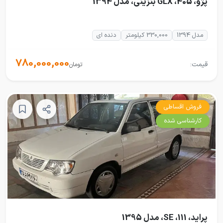
پژو، 405، GLX بنزینی، مدل 1394
مدل 1394
330,000 کیلومتر
دنده ای
780,000,000
قیمت:
تومان
فروش اقساطی
کارشناسی شده
پراید، 111، SE، مدل 1395