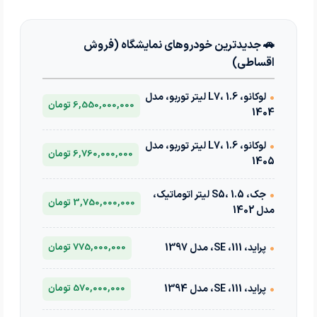
🚗 جدیدترین خودروهای نمایشگاه (فروش
اقساطی)
•
لوکانو، L7، 1.6 لیتر توربو، مدل
6,550,000,000 تومان
1404
•
لوکانو، L7، 1.6 لیتر توربو، مدل
6,760,000,000 تومان
1405
•
جک، S5، 1.5 لیتر اتوماتیک،
3,750,000,000 تومان
مدل 1402
•
پراید، 111، SE، مدل 1397
775,000,000 تومان
•
پراید، 111، SE، مدل 1394
570,000,000 تومان