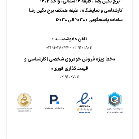
- برج نگین رضا ، طبقه 16 شمالی، واحد 1602
کارشناسی و نمایشگاه : طبقه همکف برج نگین رضا
ساعات پاسخگویی : 9:30 الی 16:30
تلفن هdوشمنــــد :
02191028044
-
02191028011
«خط ویژه فروش خودروی شخصی | کارشناسی و
قیمت‌گذاری فوری»
02191027011