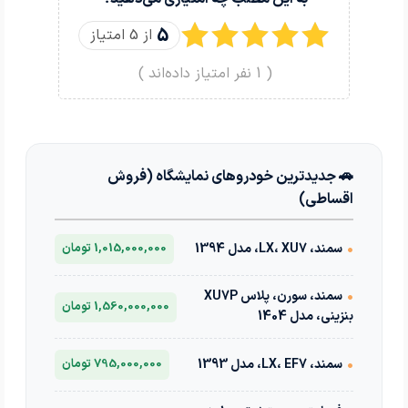
5
از 5 امتیاز
(
1
نفر امتیاز داده‌اند )
🚗 جدیدترین خودروهای نمایشگاه (فروش
اقساطی)
•
سمند، LX، XU7، مدل 1394
1,015,000,000 تومان
•
سمند، سورن، پلاس XU7P
1,560,000,000 تومان
بنزینی، مدل 1404
•
سمند، LX، EF7، مدل 1393
795,000,000 تومان