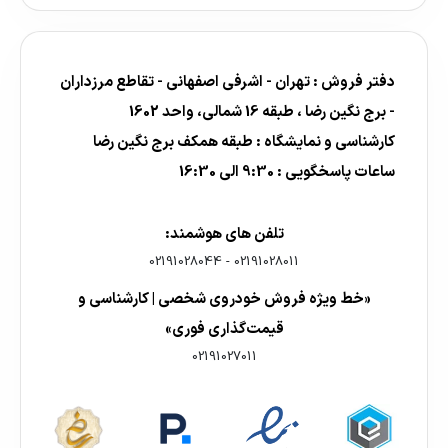
دفتر فروش : تهران - اشرفی اصفهانی - تقاطع مرزداران
- برج نگین رضا ، طبقه 16 شمالی، واحد 1602
کارشناسی و نمایشگاه : طبقه همکف برج نگین رضا
ساعات پاسخگویی : 9:30 الی 16:30
تلفن های هوشمند:
02191028044
-
02191028011
«خط ویژه فروش خودروی شخصی | کارشناسی و
قیمت‌گذاری فوری»
02191027011