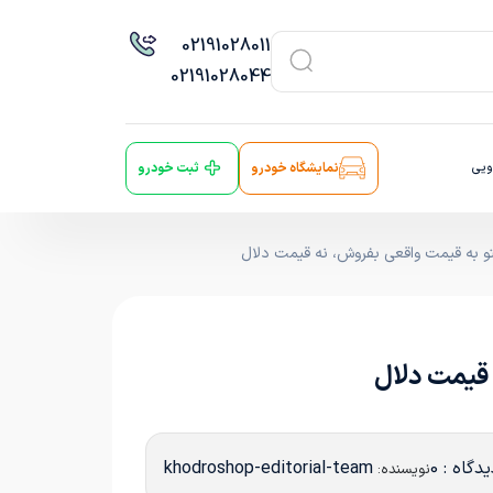
021
91028011
021
91028044
ویی
نمایشگاه خودرو
ثبت خودرو
نتو به قیمت واقعی بفروش، نه قیمت دلال
 قیمت دلال
دگاه : 0
khodroshop-editorial-team
نویسنده: