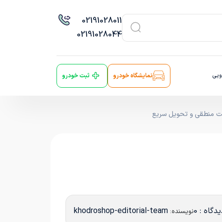
021
91028011
021
91028044
ویی
نمایشگاه خودرو
ثبت خودرو
دگاه : 0
khodroshop-editorial-team
نویسنده: