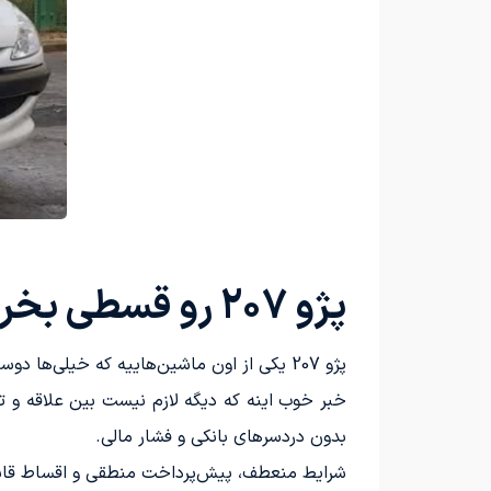
پژو 207 رو قسطی بخر | بدون ضامن، با پیش‌پرداخت منطقی و تحویل سریع
پژو 207 یکی از اون ماشین‌هاییه که خیلی‌ها دوستش دارن، اما قیمت نقدیش باعث می‌شه خریدش عقب بیفته.
خبر خوب اینه که دیگه لازم نیست بین علاقه و تو
بدون دردسرهای بانکی و فشار مالی.
شرایط منعطف، پیش‌پرداخت منطقی و اقساط قابل‌مدیریت، خرید 207 رو به تصمیمی من