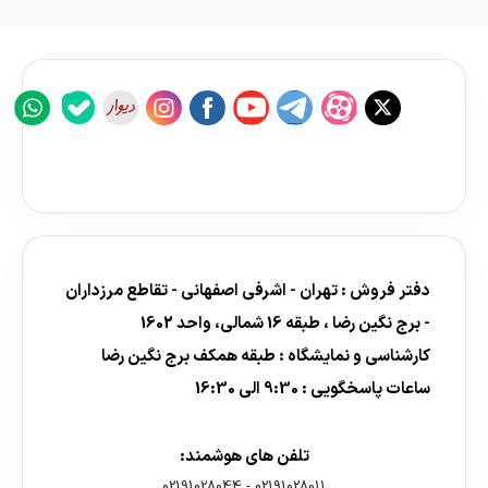
دفتر فروش : تهران - اشرفی اصفهانی - تقاطع مرزداران
- برج نگین رضا ، طبقه 16 شمالی، واحد 1602
کارشناسی و نمایشگاه : طبقه همکف برج نگین رضا
ساعات پاسخگویی : 9:30 الی 16:30
تلفن های هوشمند:
02191028044
-
02191028011