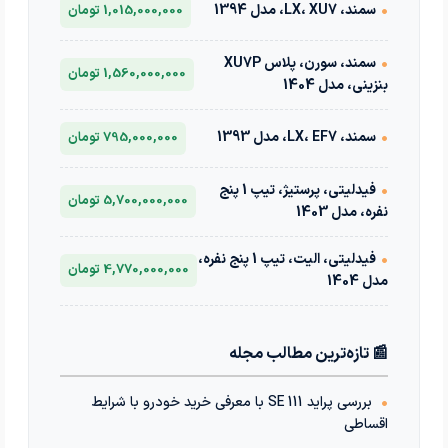
•
سمند، LX، XU7، مدل 1394
1,015,000,000 تومان
•
سمند، سورن، پلاس XU7P
1,560,000,000 تومان
بنزینی، مدل 1404
•
سمند، LX، EF7، مدل 1393
795,000,000 تومان
•
فیدلیتی، پرستیژ، تیپ 1 پنج
5,700,000,000 تومان
نفره، مدل 1403
•
فیدلیتی، الیت، تیپ 1 پنج نفره،
4,770,000,000 تومان
مدل 1404
📰 تازه‌ترین مطالب مجله
•
بررسی پراید 111 SE با معرفی خرید خودرو با شرایط
اقساطی