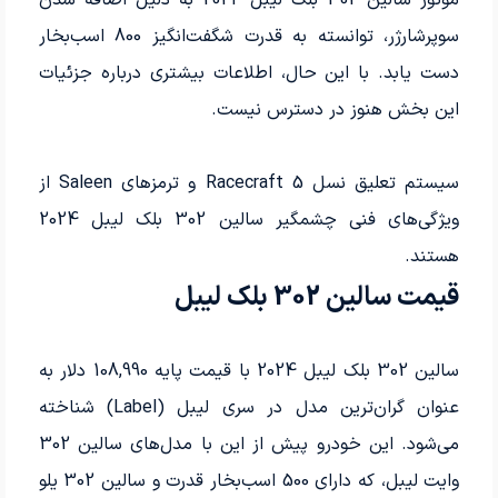
سوپرشارژر، توانسته به قدرت شگفت‌انگیز 800 اسب‌بخار
دست یابد. با این حال، اطلاعات بیشتری درباره جزئیات
این بخش هنوز در دسترس نیست.
سیستم تعلیق نسل 5 Racecraft و ترمزهای Saleen از
ویژگی‌های فنی چشمگیر سالین 302 بلک لیبل 2024
هستند.
قیمت سالین 302 بلک لیبل
سالین 302 بلک لیبل 2024 با قیمت پایه 108,990 دلار به
عنوان گران‌ترین مدل در سری لیبل (Label) شناخته
می‌شود. این خودرو پیش از این با مدل‌های سالین 302
وایت لیبل، که دارای 500 اسب‌بخار قدرت و سالین 302 یلو