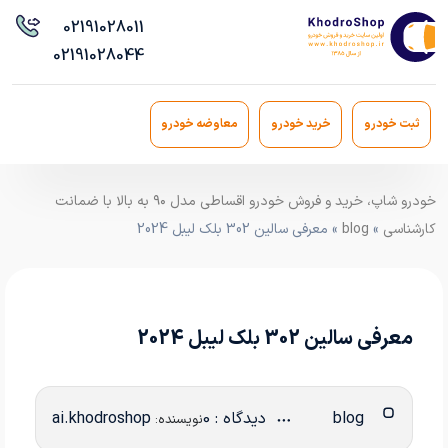
021
91028011
021
91028044
ثبت خودرو
خرید خودرو
معاوضه خودرو
خودرو شاپ، خرید و فروش خودرو اقساطی مدل ۹۰ به بالا با ضمانت
کارشناسی
»
blog
» معرفی سالین 302 بلک لیبل 2024
معرفی سالین 302 بلک لیبل 2024
blog
دیدگاه : 0
ai.khodroshop
نویسنده: