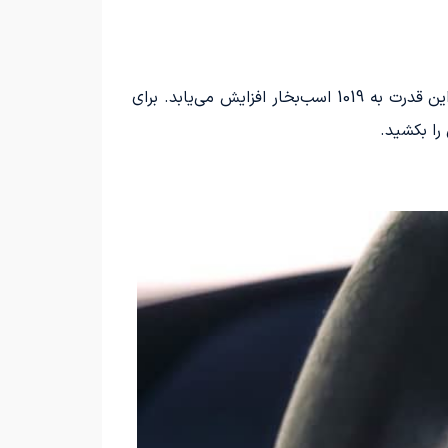
پورشه تایکان توربو GT با قدرت 777 اسب­‌بخار طراحی شده است، اما با فعال‌سازی حالت Attack به مدت 10 ثانیه، این قدرت به 1019 اسب­‌بخار افزایش می‌­یابد. برای
را بکشید.