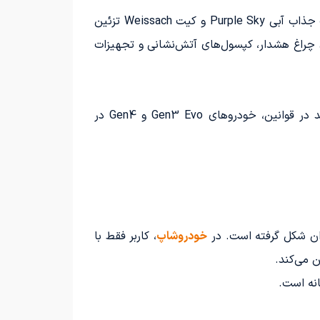
شرکت پورشه با افتخار دو دستگاه تایکان توربو GT را به مسابقات فرمول E معرفی می‌کند. یکی از این خودروها با رنگ جذاب آبی Purple Sky و کیت Weissach تزئین
 خودرو به سیستم‌های چراغ هشدار، کپسول‌های آتش‌نشانی و تجهیزات
حالت Attack برای اولین بار در فصل 2024 مسابقات فرمول E معرفی خواهد شد. به نظر می‌رسد با تغییرات جدید در قوانین، خودروهای Gen3 Evo و Gen4 در
ان شکل گرفته است. در
خودروشاپ
، کاربر فقط با
 می‌کند.
نه است.