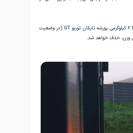
البته توجه داشته باشید که وزن 840 کیلوگرمی خودروهای حاضر در فرمول E (با احتساب راننده)، به مراتب از وزن 2.290 کیلوگرمی پورشه تایکان توربو GT (در وضعیت