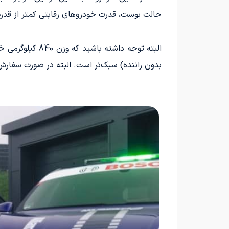
حالت بوست، قدرت خودروهای رقابتی کمتر از قدر
بدون راننده) سبک‌تر است. البته در صورت سفارش پکیج Weissach، برخی از تجهیزات تایکان توربو GT به منظور کاهش وز