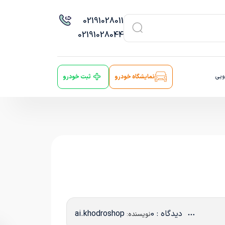
021
91028011
021
91028044
ویی
نمایشگاه خودرو
ثبت خودرو
دیدگاه : 0
ai.khodroshop
نویسنده: