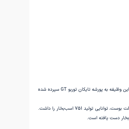
در کنار تمام تحولات مسابقات فرمول E در سال 2024، خودروهای ایمنی نیز دستخوش تغییرات اساسی شده‌اند. اکنون این وظیفه به پورشه تایکان توربو GT سپرده شده
در فصل گذشته، پورشه تایکان توربو S به عنوان خودروی ایمنی در مسابقات فرمول E به کارگیری شد. این خودرو در حالت بوست، توانایی تولید 751 اسب‌بخار را داشت.