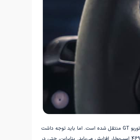
پورشه اعلام کرده است که حالت Attack مربوط به سیستم خودروهای مسابقه‌ای این برند در فرمول E به مدل تایکان توربو GT منتقل شده است. اما باید توجه داشت
که قدرت این خودروها به دلیل قوانین موجود، به 402 اسب‌بخار محدود شده است. در حالت Attack، این قدرت به 469 اسب‌بخار افزایش می‌یابد. بنابراین، حتی در