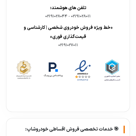
تلفن های هوشمند:
02191028044
-
02191028011
«خط ویژه فروش خودروی شخصی | کارشناسی و
قیمت‌گذاری فوری»
02191027011
🎯 خدمات تخصصی فروش اقساطی خودروشاپ: