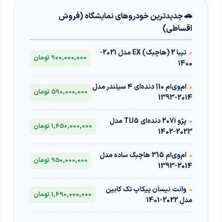
🚗 جدیدترین خودروهای نمایشگاه (فروش
اقساطی)
•
تیبا 2 (هاچبک) EX مدل 2021-
900,000,000 تومان
1400
•
ام‌وی‌ام 110 دنده‌ای ۴ سیلندر مدل
590,000,000 تومان
2014-1393
•
پژو 207i دنده‌ای TU5 مدل
1,650,000,000 تومان
2023-1402
•
ام‌وی‌ام 315 هاچبک ساده مدل
950,000,000 تومان
2014-1393
•
وانت نیسان پیکاپ تک کابین
1,690,000,000 تومان
مدل 2022-1401