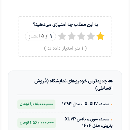
به این مطلب چه امتیازی می‌دهید؟
1
از 5 امتیاز
(
1
نفر امتیاز داده‌اند )
🚗 جدیدترین خودروهای نمایشگاه (فروش
اقساطی)
•
سمند، LX، XU7، مدل 1394
1,015,000,000 تومان
•
سمند، سورن، پلاس XU7P
1,560,000,000 تومان
بنزینی، مدل 1404