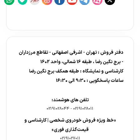
دفتر فروش : تهران - اشرفی اصفهانی - تقاطع مرزداران
- برج نگین رضا ، طبقه 16 شمالی، واحد 1602
کارشناسی و نمایشگاه : طبقه همکف برج نگین رضا
ساعات پاسخگویی : 9:30 الی 16:30
تلفن های هوشمند:
02191028044
-
02191028011
«خط ویژه فروش خودروی شخصی | کارشناسی و
قیمت‌گذاری فوری»
02191027011