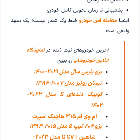
انتقال سند رسمی
پشتیبانی تا زمان تحویل کامل خودرو
اینجا
معامله امن خودرو
فقط یک شعار نیست؛ یک تعهد
واقعی است.
آخرین خودروهای ثبت شده در
نمایشگاه
آنلاین خودروشاپ
رو ببین:
پژو پارس سال مدل 2021-1400
نیسان رونیز مدل 2007-1386
کوییک دنده‌ای S مدل 2023-
1402
ام وی ام 315 هاچبک اسپرت
پژو 206 تیپ ۵ مدل 2015-1394
اکسلنت مدل
شاهین G CVT مدل 2023-