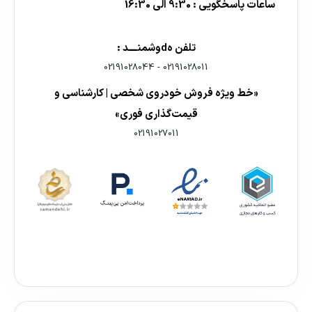
ساعات پاسخگویی : 9:30 الی 16:30
تلفن هdوشمنــــد :
02191028044
-
02191028011
«خط ویژه فروش خودروی شخصی | کارشناسی و
قیمت‌گذاری فوری»
02191027011