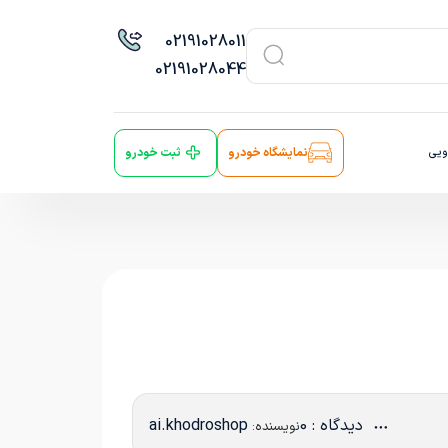
021
91028011
021
91028044
ویی
نمایشگاه خودرو
ثبت خودرو
دیدگاه : 0
ai.khodroshop
نویسنده: