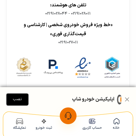
تلفن های هوشمند:
02191028044
-
02191028011
«خط ویژه فروش خودروی شخصی | کارشناسی و
قیمت‌گذاری فوری»
02191027011
اپلیکیشن خودرو شاپ
نصب
🎯 خدمات تخصصی فروش اقساطی خودروشاپ:
خانه
حساب کاربری
ثبت خودرو
نمایشگاه