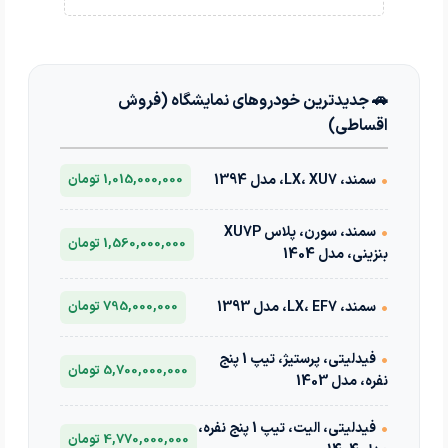
🚗 جدیدترین خودروهای نمایشگاه (فروش
اقساطی)
•
سمند، LX، XU7، مدل 1394
1,015,000,000 تومان
•
سمند، سورن، پلاس XU7P
1,560,000,000 تومان
بنزینی، مدل 1404
•
سمند، LX، EF7، مدل 1393
795,000,000 تومان
•
فیدلیتی، پرستیژ، تیپ 1 پنج
5,700,000,000 تومان
نفره، مدل 1403
•
فیدلیتی، الیت، تیپ 1 پنج نفره،
4,770,000,000 تومان