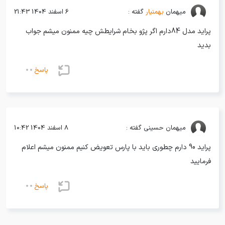
میهمان
بهمنیار
گفته :
6 اسفند 1404 21:43
پراید مدل 84دارم اگر پژو بخام شرایطش چیه ممنون میشم جواب
بدید
پاسخ
میهمان
حسینی گفته :
8 اسفند 1404 10:42
پراید 90 دارم چطوری باید با پارس تعویض کنیم ممنون میشم اعلام
فرمایید
پاسخ