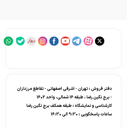
دفتر فروش : تهران - اشرفی اصفهانی - تقاطع مرزداران
- برج نگین رضا ، طبقه 16 شمالی، واحد 1602
کارشناسی و نمایشگاه : طبقه همکف برج نگین رضا
ساعات پاسخگویی : 9:30 الی 16:30