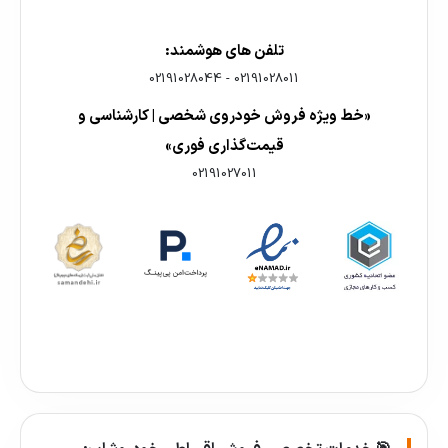
تلفن های هوشمند:
02191028044
-
02191028011
«خط ویژه فروش خودروی شخصی | کارشناسی و
قیمت‌گذاری فوری»
02191027011