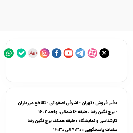
دفتر فروش : تهران - اشرفی اصفهانی - تقاطع مرزداران
- برج نگین رضا ، طبقه 16 شمالی، واحد 1602
کارشناسی و نمایشگاه : طبقه همکف برج نگین رضا
ساعات پاسخگویی : 9:30 الی 16:30