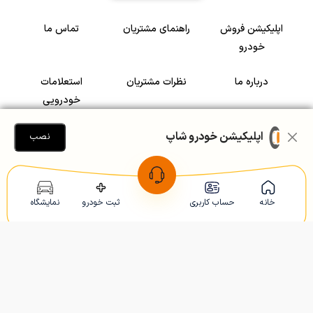
اپلیکیشن فروش
راهنمای مشتریان
تماس ما
خودرو
درباره ما
نظرات مشتریان
استعلامات
خودرویی
سرمایه گذاری در
رضایت مشتریان
اپلیکیشن خودرو شاپ
نصب
خودرو
Copyright © 2005-2026
Khodroshop.ir
خانه
حساب کاربری
ثبت خودرو
نمایشگاه