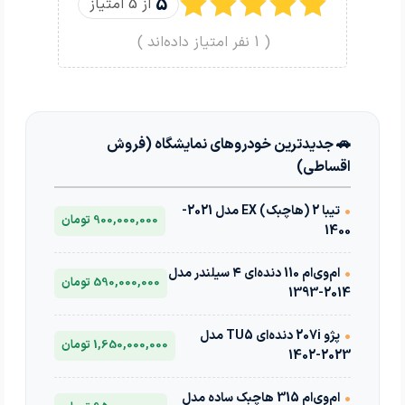
5
از 5 امتیاز
(
1
نفر امتیاز داده‌اند )
🚗 جدیدترین خودروهای نمایشگاه (فروش
اقساطی)
•
تیبا 2 (هاچبک) EX مدل 2021-
900,000,000 تومان
1400
•
ام‌وی‌ام 110 دنده‌ای ۴ سیلندر مدل
590,000,000 تومان
2014-1393
•
پژو 207i دنده‌ای TU5 مدل
1,650,000,000 تومان
2023-1402
•
ام‌وی‌ام 315 هاچبک ساده مدل