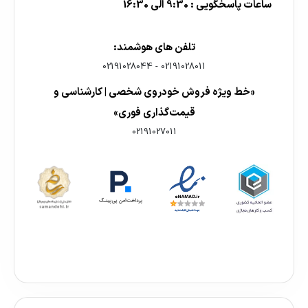
ساعات پاسخگویی : 9:30 الی 16:30
تلفن های هوشمند:
02191028044
-
02191028011
«خط ویژه فروش خودروی شخصی | کارشناسی و
قیمت‌گذاری فوری»
02191027011