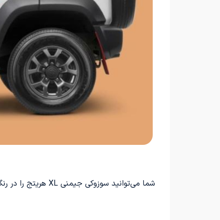
شما می‌توانید سوزوکی جیمنی XL هریتج را در رنگ‌های جذابی نظیر مشکی Bluish صدفی، سبز Jungle، خاکستری Granite و سفید Ivory با سقف مشکی سفارش دهید.