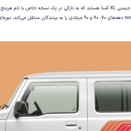
خودرو با نقوش رنگارنگ و جذاب، حس nostálgique دهه‌های 70، 80 و 90 میلادی