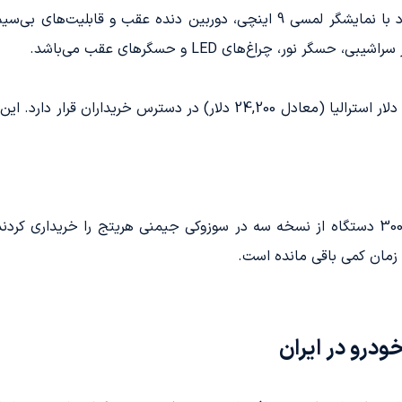
مدل سوزوکی جیمنی XL هریتج به طور استاندارد با نمایشگر لمسی 9 اینچی، دوربی
ور، چراغ‌های LED و حسگرهای عقب می‌باشد.
مدل سوزوکی جیمنی XL هریتج با قیمت 36,490 دلار استرالیا (معادل 24,200 
 زمان کمی باقی مانده است.
درو در ایران