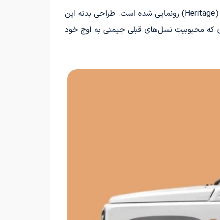
مشتریان استرالیایی با شاسی‌بلند جمع‌وجور 5 در جیمنی XL آشنا هستند که به تازگی در یک نسخه خاص با نام هریتج (Heritage) رونمایی شده است. طراحی بدنه این
 را به بینندگان منتقل می‌کند، دوره‌ای که محبوبیت نسل‌های قبلی جیمنی به اوج خود