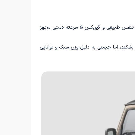
مشخصات فنی سوزوکی جیمنی XL هریتج همچنان با مدل‌های پیشین مشابه است و این خودرو به موتور 1.5 لیتری تنفس طبیعی و گیربکس 5 سرعته دستی مجهز
قات پیست رکورد بشکند، اما جیمنی به دلیل وزن سبک و توانایی