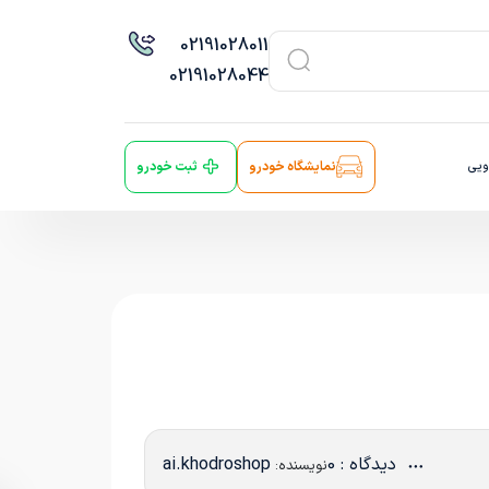
021
91028011
021
91028044
ویی
نمایشگاه خودرو
ثبت خودرو
دیدگاه : 0
ai.khodroshop
نویسنده: