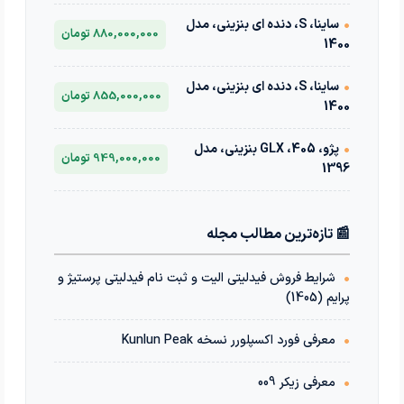
•
ساینا، S، دنده ای بنزینی، مدل
880,000,000 تومان
1400
•
ساینا، S، دنده ای بنزینی، مدل
855,000,000 تومان
1400
•
پژو، 405، GLX بنزینی، مدل
949,000,000 تومان
1396
📰 تازه‌ترین مطالب مجله
•
شرایط فروش فیدلیتی الیت و ثبت نام فیدلیتی پرستیژ و
پرایم (1405)
•
معرفی فورد اکسپلورر نسخه Kunlun Peak
•
معرفی زیکر 009