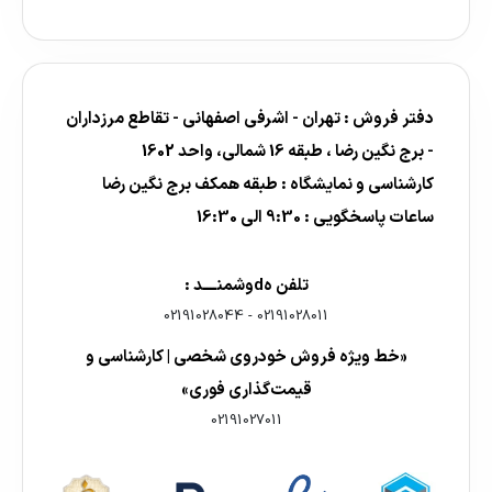
دفتر فروش : تهران - اشرفی اصفهانی - تقاطع مرزداران
- برج نگین رضا ، طبقه 16 شمالی، واحد 1602
کارشناسی و نمایشگاه : طبقه همکف برج نگین رضا
ساعات پاسخگویی : 9:30 الی 16:30
تلفن هdوشمنــــد :
02191028044
-
02191028011
«خط ویژه فروش خودروی شخصی | کارشناسی و
قیمت‌گذاری فوری»
02191027011